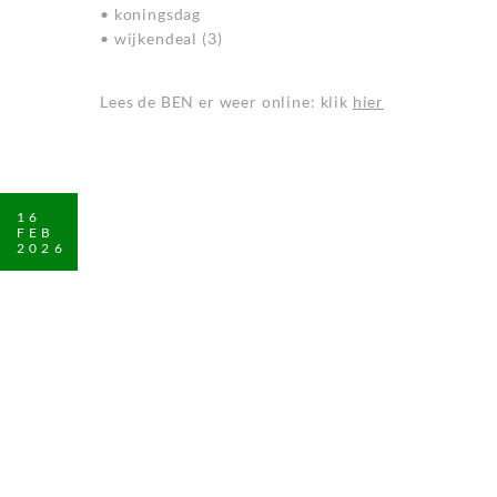
• koningsdag
• wijkendeal (3)
Lees de BEN er weer online: klik
hier
16
FEB
2026