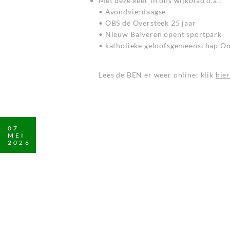
Met deze keer in ons wijkblad o.a.:
• Avondvierdaagse
• OBS de Oversteek 25 jaar
• Nieuw Balveren opent sportpark
• katholieke geloofsgemeenschap Oos
Lees de BEN er weer online: klik
hie
07
MEI
2026