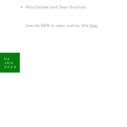
Miss Gelderland Teen-finaliste
Lees de BEN er weer online: klik
hier
06
JAN
2026