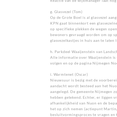
Reactie van de wijkmanager laat nog
g. Glasvezel (Tom)
Op de Grote Boel is al glasvezel aang
KPN gaat binnenkort een glasvezelnet
op specifieke plekken de wegen open
bewoners gevraagd worden om op spe
glasvezelkastjes in huis aan te laten 
h. Parkdeel Waaijenstein van Landsc
Alle informatie over Waaijenstein is
volgen en op de pagina Nijmegen Noo
i. Warmtenet (Oscar)
Nieuwsuur is bezig met de voorberei
aandacht wordt besteed aan het Nuo
aangelegd. De gemeente Nijmegen zo
hebben getekend. Echter, er liggen vr
afhankelijkheid van Nuon en de bepa
het op zich nemen (actiepunt Martin
besluitvormingsproces te vragen en t