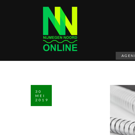
AGEN
30
MEI
2019