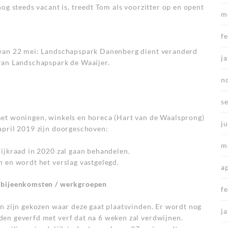
og steeds vacant is, treedt Tom als voorzitter op en opent
m
f
 van 22 mei: Landschapspark Danenberg dient veranderd
j
van Landschapspark de Waaijer.
n
s
et woningen, winkels en horeca (Hart van de Waalsprong)
ju
april 2019 zijn doorgeschoven:
m
ijkraad in 2020 zal gaan behandelen.
 en wordt het verslag vastgelegd.
a
 bijeenkomsten / werkgroepen
f
n zijn gekozen waar deze gaat plaatsvinden. Er wordt nog
j
en geverfd met verf dat na 6 weken zal verdwijnen.