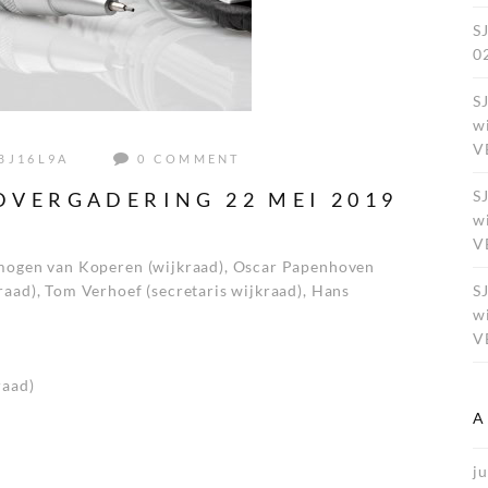
S
0
S
w
V
BJ16L9A
0 COMMENT
S
VERGADERING 22 MEI 2019
w
V
Imogen van Koperen (wijkraad), Oscar Papenhoven
raad), Tom Verhoef (secretaris wijkraad), Hans
S
w
V
raad)
A
ju