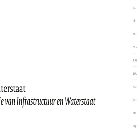
j
d
n
o
s
a
ju
j
m
a