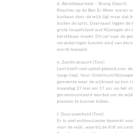
d. Bereikbaarheid – Breng (Geurt)
Reacties op de Ben Er Weer waren vo
busbaan door de wijk ligt maar dat de
buiten de spits. Daarnaast liggen de
grote loopafstand wat Nijmegen als s
bereikbaar maakt. Dit zal naar de 
veranderingen kunnen eind van dece
wordt bepaald.
e. Zandtransport (Tom)
Lent heeft veel ophef gekend over de
langs liep). Voor Osterhout/Nijmeg
gemeente waar de wijkraad op kon re
maandag 27 mei om 17 uur op het st
gecommuniceerd worden om de wijkra
plannen te kunnen kijken.
f. Duurzaamheid (Tom)
Er is veel enthousiasme bemerkt voor
voor de wijk’, waarbij de Klif als ce