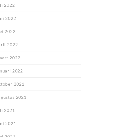
li 2022
uni 2022
ei 2022
pril 2022
aart 2022
anuari 2022
ktober 2021
ugustus 2021
li 2021
uni 2021
ei 2021