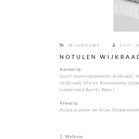
WIJKNIEUWS
ROOT_4
NOTULEN WIJKRAAD
Aanwezig:
Geurt (penningsmeester wijkraad), 
(wijkraad), Martin Ruivenkamp (wijk
(redactielid Ben Er Weer)
Afwezig:
Anja Lucassen en Arjan Olsder(wijk
1. Welkom