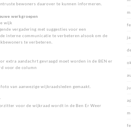
ntruste bewoners daarover te kunnen informeren.
m
ieuwe werkgroepen
le wijk
f
gende vergadering met suggesties voor een
de interne communicatie te verbeteren alsook om de
j
jkbewoners te verbeteren.
d
oor extra aandachrt gevraagd moet worden in de BEN er
o
erd voor de column
a
sfoto van aanwezige wijkraadsleden gemaakt.
j
r
a
rzitter voor de wijkraad wordt in de Ben Er Weer
m
f