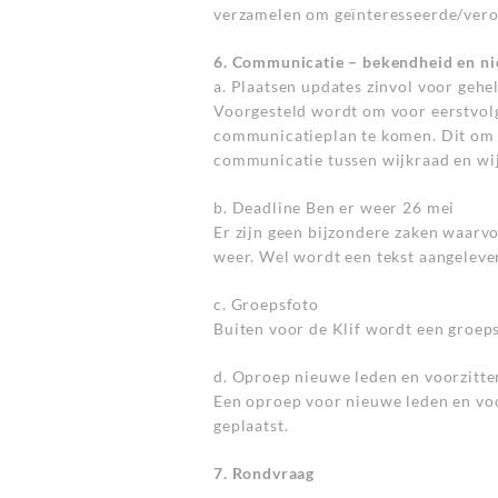
verzamelen om geïnteresseerde/vero
6. Communicatie – bekendheid en n
a. Plaatsen updates zinvol voor gehe
Voorgesteld wordt om voor eerstvol
communicatieplan te komen. Dit om 
communicatie tussen wijkraad en wi
b. Deadline Ben er weer 26 mei
Er zijn geen bijzondere zaken waarv
weer. Wel wordt een tekst aangelev
c. Groepsfoto
Buiten voor de Klif wordt een groep
d. Oproep nieuwe leden en voorzitte
Een oproep voor nieuwe leden en voo
geplaatst.
7. Rondvraag
–