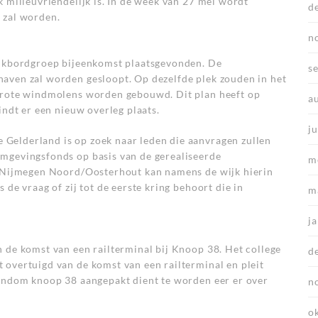
k milieuvriendelijk is. In de week van 27 mei wordt
d
 zal worden.
n
ankbordgroep bijeenkomst plaatsgevonden. De
s
aven zal worden gesloopt. Op dezelfde plek zouden in het
 grote windmolens worden gebouwd. Dit plan heeft op
a
indt er een nieuw overleg plaats.
ju
Gelderland is op zoek naar leden die aanvragen zullen
mgevingsfonds op basis van de gerealiseerde
m
d Nijmegen Noord/Oosterhout kan namens de wijk hierin
 de vraag of zij tot de eerste kring behoort die in
m
j
 de komst van een railterminal bij Knoop 38. Het college
d
 overtuigd van de komst van een railterminal en pleit
rondom knoop 38 aangepakt dient te worden eer er over
n
o