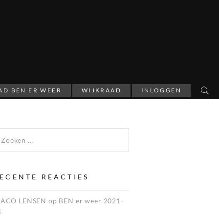
AD BEN ER WEER
WIJKRAAD
INLOGGEN
ECENTE REACTIES
JACO LENSEN
op
BEN er weer 2021-
1