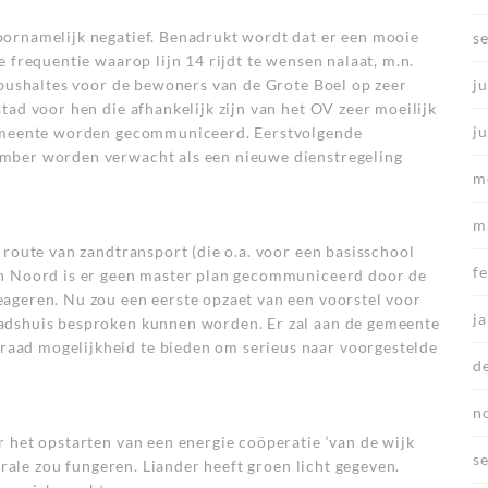
ornamelijk negatief. Benadrukt wordt dat er een mooie
s
 frequentie waarop lijn 14 rijdt te wensen nalaat, m.n.
 bushaltes voor de bewoners van de Grote Boel op zeer
ju
tad voor hen die afhankelijk zijn van het OV zeer moeilijk
j
gemeente worden gecommuniceerd. Eerstvolgende
mber worden verwacht als een nieuwe dienstregeling
m
m
 route van zandtransport (die o.a. voor een basisschool
f
en Noord is er geen master plan gecommuniceerd door de
ageren. Nu zou een eerste opzaet van een voorstel voor
j
adshuis besproken kunnen worden. Er zal aan de gemeente
ad mogelijkheid te bieden om serieus naar voorgestelde
d
n
 het opstarten van een energie coöperatie ‘van de wijk
s
ntrale zou fungeren. Liander heeft groen licht gegeven.