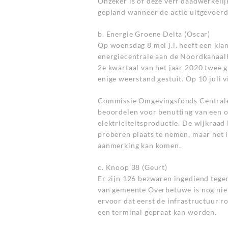
Onzeker is of deze verf daadwerkelij
gepland wanneer de actie uitgevoerd
b. Energie Groene Delta (Oscar)
Op woensdag 8 mei j.l. heeft een kl
energiecentrale aan de Noordkanaalh
2e kwartaal van het jaar 2020 twee
enige weerstand gestuit. Op 10 juli v
Commissie Omgevingsfonds Centrale 
beoordelen voor benutting van een o
elektriciteitsproductie. De wijkraa
proberen plaats te nemen, maar het is
aanmerking kan komen.
c. Knoop 38 (Geurt)
Er zijn 126 bezwaren ingediend tegen
van gemeente Overbetuwe is nog niet
ervoor dat eerst de infrastructuur 
een terminal gepraat kan worden.