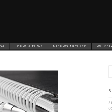
DA
JOUW NIEUWS
NIEUWS ARCHIEF
WIJKBL
Zoeken naar:
R
S
0