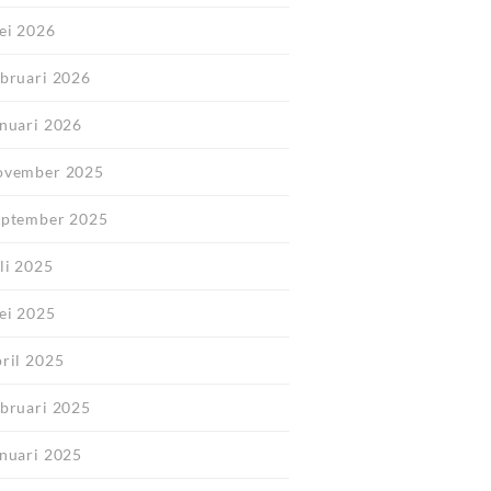
ei 2026
ebruari 2026
anuari 2026
ovember 2025
eptember 2025
li 2025
ei 2025
pril 2025
ebruari 2025
anuari 2025