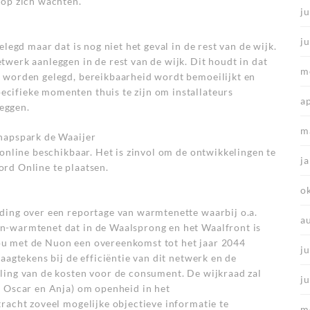
 op zich wachten.
ju
j
elegd maar dat is nog niet het geval in de rest van de wijk.
werk aanleggen in de rest van de wijk. Dit houdt in dat
m
 worden gelegd, bereikbaarheid wordt bemoeilijkt en
cifieke momenten thuis te zijn om installateurs
a
leggen.
m
hapspark de Waaijer
 online beschikbaar. Het is zinvol om de ontwikkelingen te
j
rd Online te plaatsen.
o
ding over een reportage van warmtenette waarbij o.a.
a
n-warmtenet dat in de Waalsprong en het Waalfront is
u met de Nuon een overeenkomst tot het jaar 2044
ju
aagtekens bij de efficiëntie van dit netwerk en de
ling van de kosten voor de consument. De wijkraad zal
j
, Oscar en Anja) om openheid in het
racht zoveel mogelijke objectieve informatie te
m