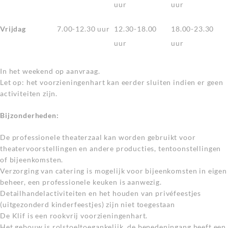
uur
uur
Vrijdag
7.00-12.30 uur
12.30-18.00
18.00-23.30
uur
uur
In het weekend op aanvraag.
Let op: het voorzieningenhart kan eerder sluiten indien er geen
activiteiten zijn.
Bijzonderheden:
De professionele theaterzaal kan worden gebruikt voor
theatervoorstellingen en andere producties, tentoonstellingen
of bijeenkomsten.
Verzorging van catering is mogelijk voor bijeenkomsten in eigen
beheer, een professionele keuken is aanwezig.
Detailhandelactiviteiten en het houden van privéfeestjes
(uitgezonderd kinderfeestjes) zijn niet toegestaan
De Klif is een rookvrij voorzieningenhart.
Het gebouw is rolstoeltoegankelijk, de benedeningang heeft een