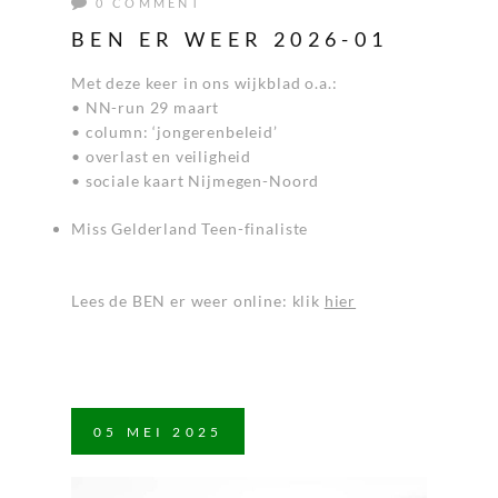
0 COMMENT
BEN ER WEER 2026-01
Met deze keer in ons wijkblad o.a.:
• NN-run 29 maart
• column: ‘jongerenbeleid’
• overlast en veiligheid
• sociale kaart Nijmegen-Noord
Miss Gelderland Teen-finaliste
Lees de BEN er weer online: klik
hier
05
MEI
2025