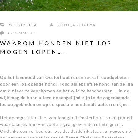
WIJKIPEDIA
ROOT_4BJ16L9A
0 COMMENT
WAAROM HONDEN NIET LOS
MOGEN LOPEN….
Op het landgoed van Oosterhout is een reekalf doodgebeten
door een loslopende hond. Houd alsjeblieft je hond aan de lijn
om dit leed te voorkomen en het wild te beschermen….
In de
wijk mag de hond alleen onaangelijnd zijn in de zogenaamde
losloopgebieden en op de speciale hondenuitlaatterreintjes.
Het opengestelde deel van landgoed Oosterhout is een gebied
waar baasjes hun viervoeters graag even de ruimte geven.
Ondanks een verbod daarop, dat duidelijk staat aangegeven bij
de ingangen van het landgoed. Baron Chris van Boetzelaer