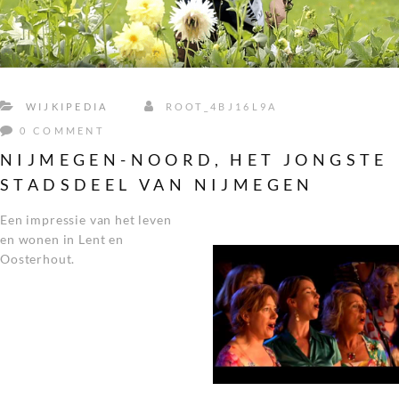
WIJKIPEDIA
ROOT_4BJ16L9A
0 COMMENT
NIJMEGEN-NOORD, HET JONGSTE
STADSDEEL VAN NIJMEGEN
Een impressie van het leven
en wonen in Lent en
Oosterhout.