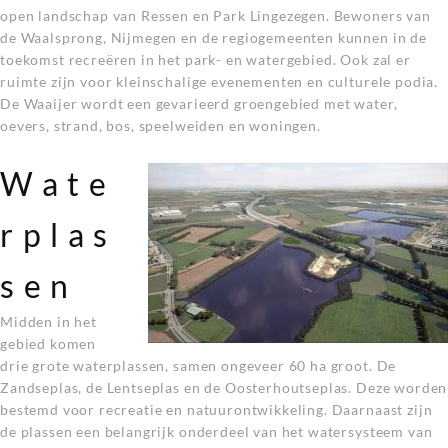
open landschap van Ressen en Park Lingezegen. Bewoners van
de Waalsprong, Nijmegen en de regiogemeenten kunnen in de
toekomst recreëren in het park- en watergebied. Ook zal er
ruimte zijn voor kleinschalige evenementen en culturele podia.
De Waaijer wordt een gevarieerd groengebied met water,
oevers, strand, bos, speelweiden en woningen.
Wate
rplas
sen
Midden in het
gebied komen
drie grote waterplassen, samen ongeveer 60 ha groot. De
Zandseplas, de Lentseplas en de Oosterhoutseplas. Deze worden
bestemd voor recreatie en natuurontwikkeling. Daarnaast zijn
de plassen een belangrijk onderdeel van het watersysteem van