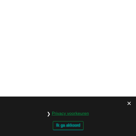
januari 2020
december 2019
november 2019
oktober 2019
september 2019
augustus 2019
juli 2019
juni 2019
Privacy voorkeuren
mei 2019
Ik ga akkoord
april 2019