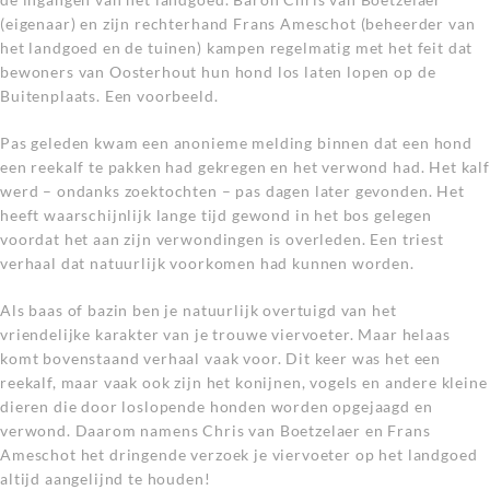
(eigenaar) en zijn rechterhand Frans Ameschot (beheerder van
het landgoed en de tuinen) kampen regelmatig met het feit dat
bewoners van Oosterhout hun hond los laten lopen op de
Buitenplaats. Een voorbeeld.
Pas geleden kwam een anonieme melding binnen dat een hond
een reekalf te pakken had gekregen en het verwond had. Het kalf
werd – ondanks zoektochten – pas dagen later gevonden. Het
heeft waarschijnlijk lange tijd gewond in het bos gelegen
voordat het aan zijn verwondingen is overleden. Een triest
verhaal dat natuurlijk voorkomen had kunnen worden.
Als baas of bazin ben je natuurlijk overtuigd van het
vriendelijke karakter van je trouwe viervoeter. Maar helaas
komt bovenstaand verhaal vaak voor. Dit keer was het een
reekalf, maar vaak ook zijn het konijnen, vogels en andere kleine
dieren die door loslopende honden worden opgejaagd en
verwond. Daarom namens Chris van Boetzelaer en Frans
Ameschot het dringende verzoek je viervoeter op het landgoed
altijd aangelijnd te houden!