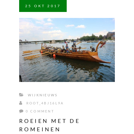
25
OKT
2017
WIJKNIEUWS
ROOT_4BJ16L9A
0 COMMENT
ROEIEN MET DE
ROMEINEN