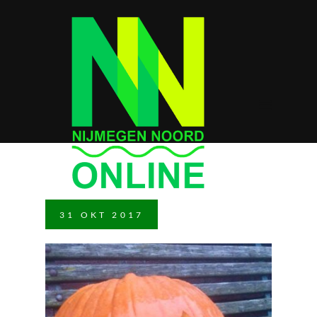
31
OKT
2017