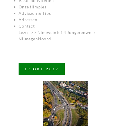
Vaste activiteiten
Onze filmpjes
Adviezen & Tips
Adressen
Contact
Lezen >>
Nieuwsbrief 4 Jongerenwerk
NijmegenNoord
19
OKT
2017