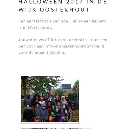
HALLOWEEN 2017 IN DE
WIJK OOSTERHOUT
Een aantal foto’s van hoe Halloween gevierd
is in Oosterhout.
Jouw nieuws of foto’s op deze site, stuur een
bericht naar
info@nijmegennoordonline.nl
voor de mogelijkheden.