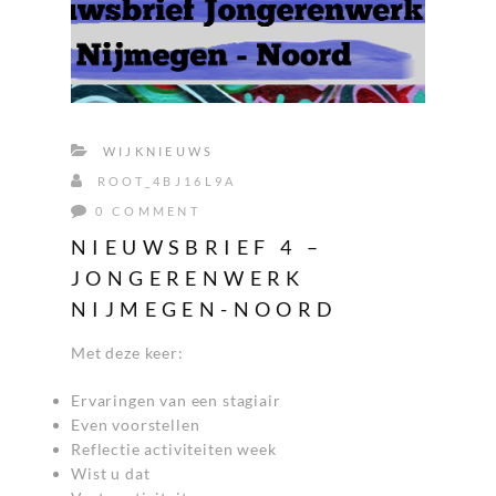
WIJKNIEUWS
ROOT_4BJ16L9A
0 COMMENT
NIEUWSBRIEF 4 –
JONGERENWERK
NIJMEGEN-NOORD
Met deze keer:
Ervaringen van een stagiair
Even voorstellen
Reflectie activiteiten week
Wist u dat