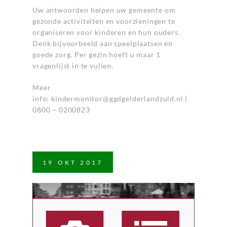
Uw antwoorden helpen uw gemeente om
gezonde activiteiten en voorzieningen te
organiseren voor kinderen en hun ouders.
Denk bijvoorbeeld aan speelplaatsen en
goede zorg. Per gezin hoeft u maar 1
vragenlijst in te vullen.
Meer
info:
kindermonitor@ggdgelderlandzuid.nl
|
0800 – 0200823
19
OKT
2017