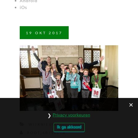
Android
iOs
19
OKT
2017
Privacy voorkeuren
WIJKNIEUWS
Ik ga akkoord
ROOT_4BJ16L9A