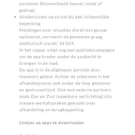
personen (bijvoorbeeld lawaai, stank of
gedrag)
Hindernissen op straat bij een lichamelijke
beperking
Meldingen over situaties die direct gevaar
opleveren, verneemt de gemeente graag
telefonisch via tel. 14 024.
In het najaar volgt nog een publiekscampagne
om de app breder onder de aandacht te
brengen in de stad.
De app is in de afgelopen periode door
inwoners getest. Achter de schermen is het
afhandelproces ook onder de loep genomen
en gestroomlijnd. Ook met externe partners
zoals Dar en Ziut (openbare verlichting) zijn
nieuwe werkafspraken gemaakt over
afhandeling en terugkoppeling.
Linkjes op apps te downloaden