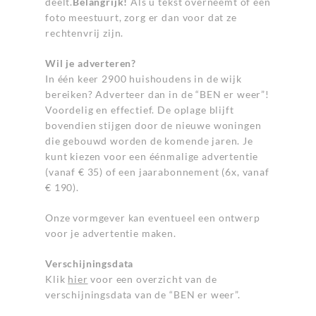
deelt.
Belangrijk!
Als u tekst overneemt of een
foto meestuurt, zorg er dan voor dat ze
rechtenvrij zijn.
Wil je adverteren?
In één keer 2900 huishoudens in de wijk
bereiken? Adverteer dan in de “BEN er weer”!
Voordelig en effectief. De oplage blijft
bovendien stijgen door de nieuwe woningen
die gebouwd worden de komende jaren. Je
kunt kiezen voor een éénmalige advertentie
(vanaf € 35) of een jaarabonnement (6x, vanaf
€ 190).
Onze vormgever kan eventueel een ontwerp
voor je advertentie maken.
Verschijningsdata
Klik
hier
voor een overzicht van de
verschijningsdata van de “BEN er weer”.