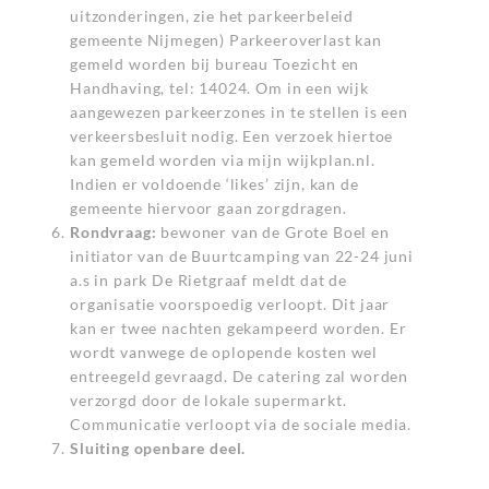
uitzonderingen, zie het parkeerbeleid
gemeente Nijmegen) Parkeeroverlast kan
gemeld worden bij bureau Toezicht en
Handhaving, tel: 14024. Om in een wijk
aangewezen parkeerzones in te stellen is een
verkeersbesluit nodig. Een verzoek hiertoe
kan gemeld worden via mijn wijkplan.nl.
Indien er voldoende ‘likes’ zijn, kan de
gemeente hiervoor gaan zorgdragen.
Rondvraag:
bewoner van de Grote Boel en
initiator van de Buurtcamping van 22-24 juni
a.s in park De Rietgraaf meldt dat de
organisatie voorspoedig verloopt. Dit jaar
kan er twee nachten gekampeerd worden. Er
wordt vanwege de oplopende kosten wel
entreegeld gevraagd. De catering zal worden
verzorgd door de lokale supermarkt.
Communicatie verloopt via de sociale media.
Sluiting openbare deel.