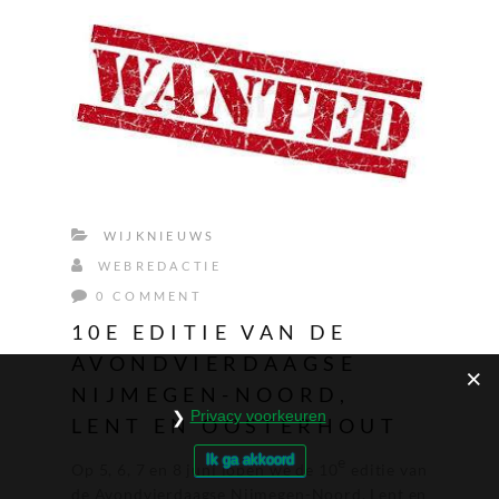
WIJKNIEUWS
WEBREDACTIE
0 COMMENT
10E EDITIE VAN DE
AVONDVIERDAAGSE
NIJMEGEN-NOORD,
Privacy voorkeuren
LENT EN OOSTERHOUT
Ik ga akkoord
e
Op 5, 6, 7 en 8 juni lopen we de 10
editie van
de Avondvierdaagse Nijmegen-Noord, Lent en