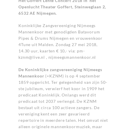
Het Goffert Lente Concert 2018 in het
Openlucht Theater Goffert, Steinweglaan 2,
6532 AE Nijmegen.
Koninklijke Zangvereeniging Nijmeegs
Mannenkoor met genodigden Batavorum
Pipes & Drums Nijmegen en vrouwenkoor
4Tune uit Malden. Zondag 27 mei 2018,
14.30 uur, kaarten € 10,- via:
pm-
kznm@live.nl
, nijmeegsmannenkoor.nl
De Koninklijke zangvereeniging Nijmeegs
Mannenkoor
(=KZNM) is op 4 september
1859 opgericht. Ter gelegenheid van zijn 50-
ste jubileum, verwierf het koor in 1909 het
predicaat Koninklijk. Onlangs werd dit
predicaat tot 2037 verlengd. De KZNM
bestaat uit circa 100 actieve zangers. De
vereniging kent een zeer gevarieerd
repertoire in meerdere talen. Het omvat niet
alleen originele mannenkoormuziek, maar