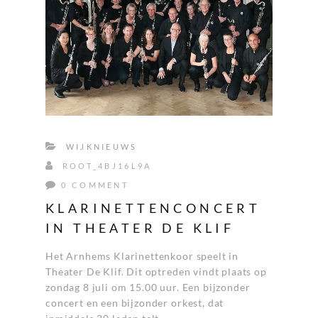
WIJKNIEUWS
ROOT_4BJ16L9A
0 COMMENT
KLARINETTENCONCERT
IN THEATER DE KLIF
Het Arnhems Klarinettenkoor speelt in
Theater De Klif. Dit optreden vindt plaats op
zondag 8 juli om 15.00 uur. Een bijzonder
concert en een bijzonder orkest, dat