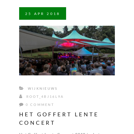
25
APR
2018
WIJKNIEUWS
ROOT_4BJ16L9A
0 COMMENT
HET GOFFERT LENTE
CONCERT