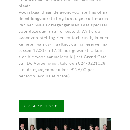
plaats.
Voorafgaand aan de avondvoorstelling of na
de middagvoorstelling kunt u gebruik maken
van het SNBiB driegangenmenu dat speciaal
voor deze dag is samengesteld. Wilt u de
avondvoorstelling zien en toch rustig kunnen
genieten van uw maaltijd, dan is reservering
tussen 17.00 en 17.30 uur gewenst. U kunt
zich hiervoor aanmelden bij het Grand Café
van De Vereeniging, telefoon 024-3221028.
Het driegangenmenu kost € 26,00 per
persoon (exclusief drank).
09
APR
2018