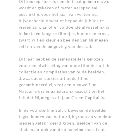
Dit keuzeproces is een delicaat gebeuren. Zo
wordt er gekeken of materiaal speciaal
geschikt is voor het jaar van vertoning,
bijvoorbeeld omdat er bepaalde jubilea te
vieren zijn. En of er voldoende afwisseling is
in korte en langere filmpjes, humor en ernst,
zwart-wit en kleur en beelden van Nijmegen
zelf en van de omgeving van de stad.
Dit jaar hebben de samenstellers gekozen
voor een afwisseling van oude filmpjes uit de
collectie en compilaties van oude beelden,
d.w.z. dat er stukjes uit oude films
gecombineerd zijn tot een nieuwe film.
Natuurlijk is er aansluiting gezocht bij het
feit dat Nijmegen dit jaar Green Capital is.
In de voorstelling zult u bewegende beelden
tegen komen van natuurlijk groen en van door
mensen gefabriceerd groen. Beelden van de
stad, maar ook van de omgeving zoals Lent,