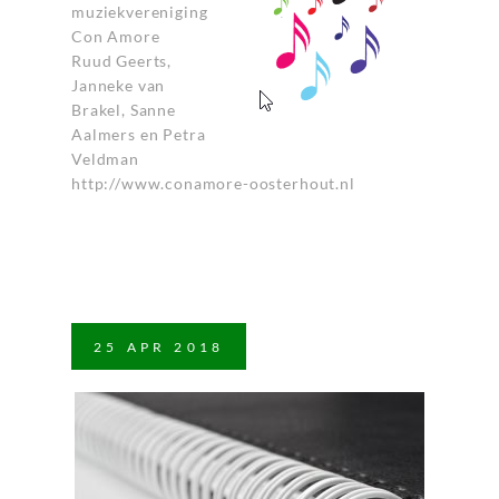
muziekvereniging
Con Amore
Ruud Geerts,
Janneke van
Brakel, Sanne
Aalmers en Petra
Veldman
http://www.conamore-oosterhout.nl
25
APR
2018