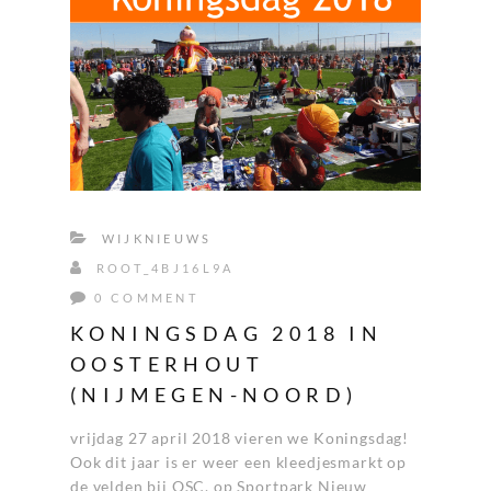
WIJKNIEUWS
ROOT_4BJ16L9A
0 COMMENT
KONINGSDAG 2018 IN
OOSTERHOUT
(NIJMEGEN-NOORD)
vrijdag 27 april 2018 vieren we Koningsdag!
Ook dit jaar is er weer een kleedjesmarkt op
de velden bij OSC, op Sportpark Nieuw