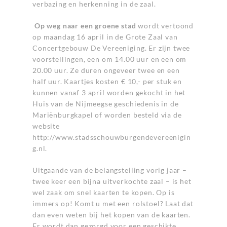
verbazing en herkenning in de zaal.
Op weg naar een groene stad
wordt vertoond
op maandag 16 april in de Grote Zaal van
Concertgebouw De Vereeniging. Er zijn twee
voorstellingen, een om 14.00 uur en een om
20.00 uur. Ze duren ongeveer twee en een
half uur. Kaartjes kosten € 10,- per stuk en
kunnen vanaf 3 april worden gekocht in het
Huis van de Nijmeegse geschiedenis in de
Mariënburgkapel of worden besteld via de
website
http://www.stadsschouwburgendevereenigin
g.nl
.
Uitgaande van de belangstelling vorig jaar –
twee keer een bijna uitverkochte zaal – is het
wel zaak om snel kaarten te kopen. Op is
immers op! Komt u met een rolstoel? Laat dat
dan even weten bij het kopen van de kaarten.
Er wordt dan gezorgd voor een geschikte