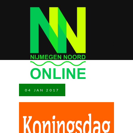
04
JAN
2017