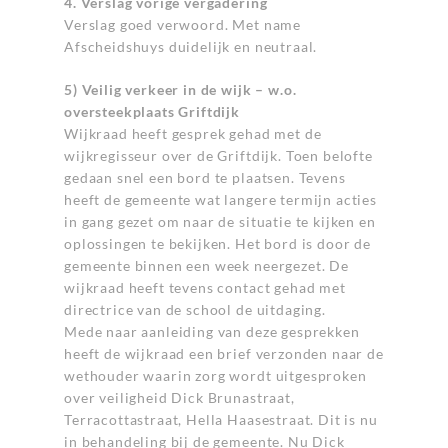
4. Verslag vorige vergadering
Verslag goed verwoord. Met name
Afscheidshuys duidelijk en neutraal.
5) Veilig verkeer in de wijk – w.o.
oversteekplaats Griftdijk
Wijkraad heeft gesprek gehad met de
wijkregisseur over de Griftdijk. Toen belofte
gedaan snel een bord te plaatsen. Tevens
heeft de gemeente wat langere termijn acties
in gang gezet om naar de situatie te kijken en
oplossingen te bekijken. Het bord is door de
gemeente binnen een week neergezet. De
wijkraad heeft tevens contact gehad met
directrice van de school de uitdaging.
Mede naar aanleiding van deze gesprekken
heeft de wijkraad een brief verzonden naar de
wethouder waarin zorg wordt uitgesproken
over veiligheid Dick Brunastraat,
Terracottastraat, Hella Haasestraat. Dit is nu
in behandeling bij de gemeente. Nu Dick