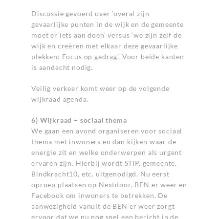
Discussie gevoerd over ‘overal zijn
gevaarlijke punten in de wijk en de gemeente
moet er iets aan doen’ versus ‘we zijn zelf de
wijk en creëren met elkaar deze gevaarlijke
plekken: Focus op gedrag’. Voor beide kanten
is aandacht nodig.
Veilig verkeer komt weer op de volgende
wijkraad agenda.
6) Wijkraad – sociaal thema
We gaan een avond organiseren voor sociaal
thema met inwoners en dan kijken waar de
energie zit en welke onderwerpen als urgent
ervaren zijn. Hierbij wordt STIP, gemeente,
Bindkracht10, etc. uitgenodigd. Nu eerst
oproep plaatsen op Nextdoor, BEN er weer en
Facebook om inwoners te betrekken. De
aanwezigheid vanuit de BEN er weer zorgt
ervoor dat we nu nog snel een bericht in de