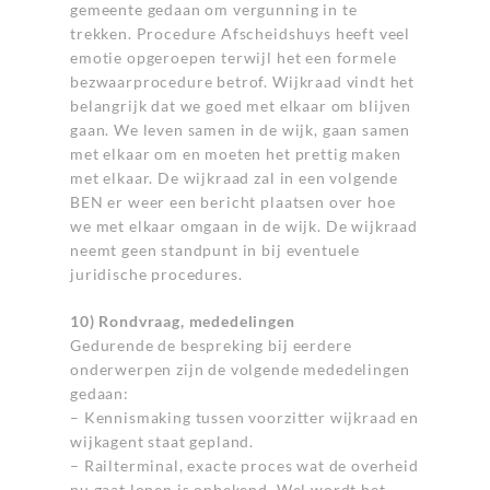
gemeente gedaan om vergunning in te
trekken. Procedure Afscheidshuys heeft veel
emotie opgeroepen terwijl het een formele
bezwaarprocedure betrof. Wijkraad vindt het
belangrijk dat we goed met elkaar om blijven
gaan. We leven samen in de wijk, gaan samen
met elkaar om en moeten het prettig maken
met elkaar. De wijkraad zal in een volgende
BEN er weer een bericht plaatsen over hoe
we met elkaar omgaan in de wijk. De wijkraad
neemt geen standpunt in bij eventuele
juridische procedures.
10) Rondvraag, mededelingen
Gedurende de bespreking bij eerdere
onderwerpen zijn de volgende mededelingen
gedaan:
– Kennismaking tussen voorzitter wijkraad en
wijkagent staat gepland.
– Railterminal, exacte proces wat de overheid
nu gaat lopen is onbekend. Wel wordt het