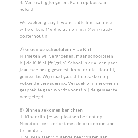
4. Verruwing jongeren. Palen op busbaan
gelegd.
We zoeken graag inwoners die hieraan mee
wil werken. Meld je aan bij
mail@wijkraad-
oosterhout.nl
7) Groen op schoolplein – De Klif
Nijmegen wil vergroenen, maar schoolplein
bij de Klif blijft ‘grijs’. School is er al een paar
jaar mee bezig geweest, komt er niet door bij
gemeente. Wijkraad gaat dit oppakken bij
volgende vergadering. Verzoek om hierover in
gesprek te gaan wordt vooraf bij de gemeente
neergelegd.
8) Binnen gekomen berichten
1. Kinderlintje: we plaatsen bericht op
Nextdoor een bericht met de oproep om aan
te melden.
2. SLIMspitsen: volgende keer vragen aan