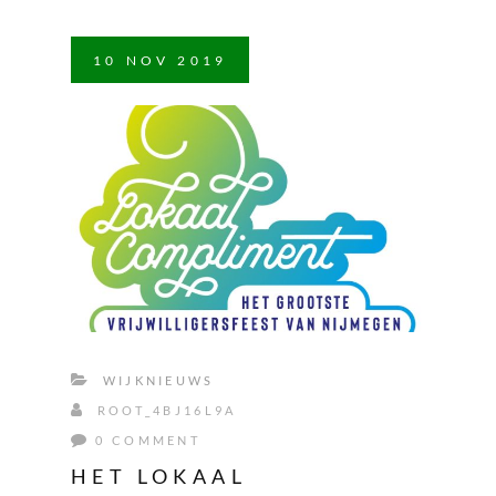
10
NOV
2019
WIJKNIEUWS
ROOT_4BJ16L9A
0 COMMENT
HET LOKAAL