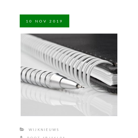
10
NOV
2019
WIJKNIEUWS
ROOT_4BJ16L9A