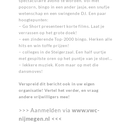
spectaculaire avond te worden. Vol met
popcorn, bingo in een ander jasje, een snufje
wetenschap en een swingende DJ. Een paar
hoogtepunten:
– Go Short presenteert korte films. Laat je
verrassen op het grote doek!
– een zinderende Top-2000 bingo. Herken alle
hits en win toffe prijzen!
– colleges in de Steigerzaal. Een half uurtje
met gespitste oren op het puntje van je stoel…
– lekkere muziek. Kom maar op met die
dansmoves!
Verspreid dit bericht ook in uw eigen
organisatie! Vertel het verder, en vraag
andere vrijwilligers mee!
>>> Aanmelden via
www.vwc-
nijmegen.nl
<<<