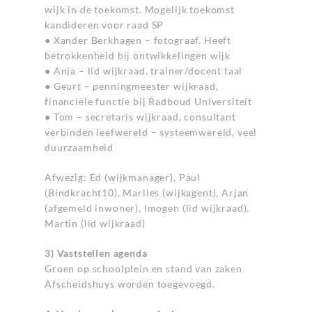
wijk in de toekomst. Mogelijk toekomst
kandideren voor raad SP
● Xander Berkhagen – fotograaf. Heeft
betrokkenheid bij ontwikkelingen wijk
● Anja – lid wijkraad, trainer/docent taal
● Geurt – penningmeester wijkraad,
financiële functie bij Radboud Universiteit
● Tom – secretaris wijkraad, consultant
verbinden leefwereld – systeemwereld, veel
duurzaamheid
Afwezig: Ed (wijkmanager), Paul
(Bindkracht10), Marlies (wijkagent), Arjan
(afgemeld inwoner), Imogen (lid wijkraad),
Martin (lid wijkraad)
3) Vaststellen agenda
Groen op schoolplein en stand van zaken
Afscheidshuys worden toegevoegd.