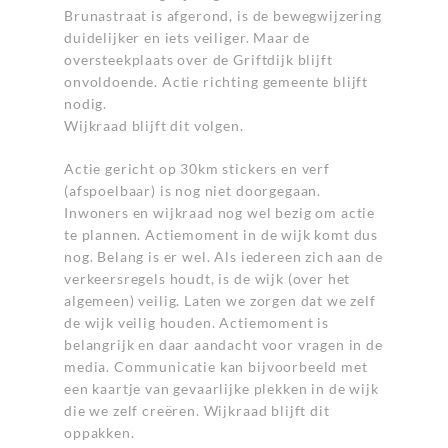
Brunastraat is afgerond, is de bewegwijzering
duidelijker en iets veiliger. Maar de
oversteekplaats over de Griftdijk blijft
onvoldoende. Actie richting gemeente blijft
nodig.
Wijkraad blijft dit volgen.
Actie gericht op 30km stickers en verf
(afspoelbaar) is nog niet doorgegaan.
Inwoners en wijkraad nog wel bezig om actie
te plannen. Actiemoment in de wijk komt dus
nog. Belang is er wel. Als iedereen zich aan de
verkeersregels houdt, is de wijk (over het
algemeen) veilig. Laten we zorgen dat we zelf
de wijk veilig houden. Actiemoment is
belangrijk en daar aandacht voor vragen in de
media. Communicatie kan bijvoorbeeld met
een kaartje van gevaarlijke plekken in de wijk
die we zelf creëren. Wijkraad blijft dit
oppakken.