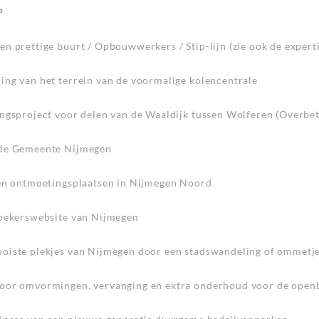
P
n prettige buurt / Opbouwwerkers / Stip-lijn (zie ook de expert
ing van het terrein van de voormalige kolencentrale
ingsproject voor delen van de Waaldijk tussen Wolferen (Overbet
 de Gemeente Nijmegen
 en ontmoetingsplaatsen in Nijmegen Noord
zoekerswebsite van Nijmegen
oiste plekjes van Nijmegen door een stadswandeling of ommetj
oor omvormingen, vervanging en extra onderhoud voor de openb