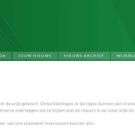
DA
JOUW NIEUWS
NIEUWS ARCHIEF
WIJKBL
om de wijk gebeurt. Ontwikkelingen in de regio kunnen van invlo
 diverse overleggen om te kijken wat de impact is op onze wijk en
ner van ons stadsdeel interessant kunnen zijn: