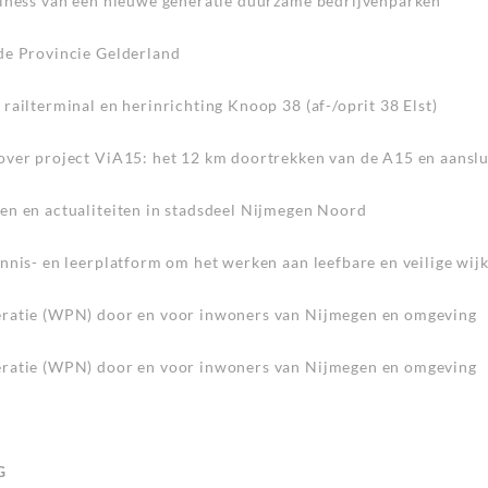
siness van een nieuwe generatie duurzame bedrijvenparken
de Provincie Gelderland
railterminal en herinrichting Knoop 38 (af-/oprit 38 Elst)
over project ViA15: het 12 km doortrekken van de A15 en aansl
en en actualiteiten in stadsdeel Nijmegen Noord
nnis- en leerplatform om het werken aan leefbare en veilige wij
ratie (WPN) door en voor inwoners van Nijmegen en omgeving
ratie (WPN) door en voor inwoners van Nijmegen en omgeving
G