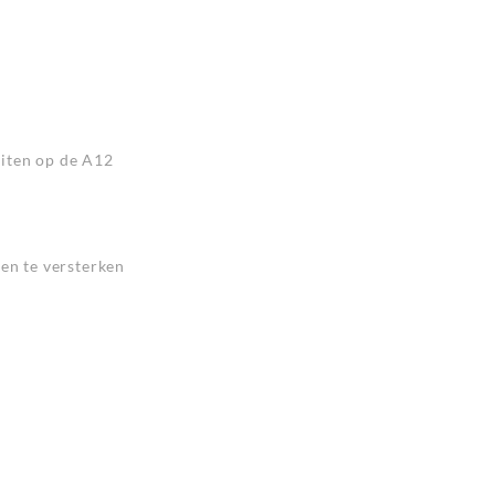
uiten op de A12
ken te versterken