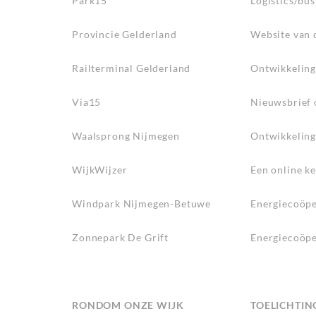
Park15
Logistics/bu
Provincie Gelderland
Website van 
Railterminal Gelderland
Ontwikkeling 
Via15
Nieuwsbrief 
Waalsprong Nijmegen
Ontwikkeling
WijkWijzer
Een online ke
Windpark Nijmegen-Betuwe
Energiecoöpe
Zonnepark De Grift
Energiecoöpe
RONDOM ONZE WIJK
TOELICHTIN