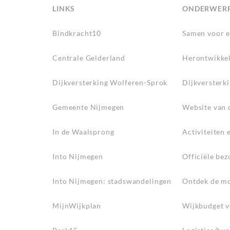
LINKS
ONDERWER
Bindkracht10
Samen voor ee
Centrale Gelderland
Herontwikkel
Dijkversterking Wolferen-Sprok
Dijkversterk
Gemeente Nijmegen
Website van
In de Waalsprong
Activiteiten
Into Nijmegen
Officiële be
Into Nijmegen: stadswandelingen
Ontdek de mo
MijnWijkplan
Wijkbudget v