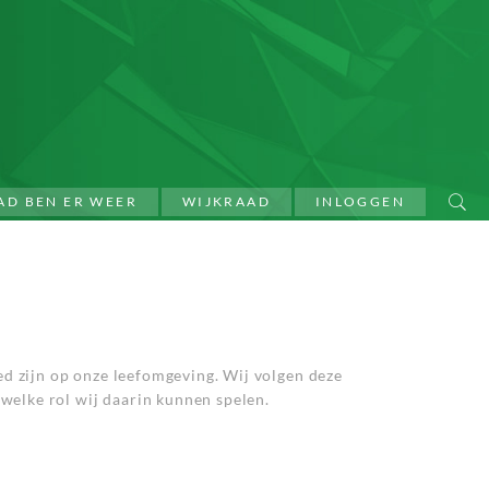
AD BEN ER WEER
WIJKRAAD
INLOGGEN
ed zijn op onze leefomgeving. Wij volgen deze
 welke rol wij daarin kunnen spelen.