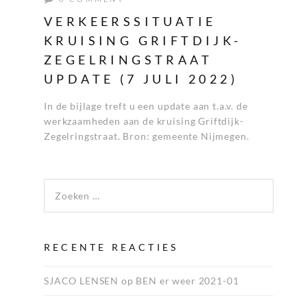
VERKEERSSITUATIE
KRUISING GRIFTDIJK-
ZEGELRINGSTRAAT
UPDATE (7 JULI 2022)
In de bijlage treft u een update aan t.a.v. de
werkzaamheden aan de kruising Griftdijk-
Zegelringstraat. Bron: gemeente Nijmegen.
Zoeken naar:
RECENTE REACTIES
SJACO LENSEN
op
BEN er weer 2021-01