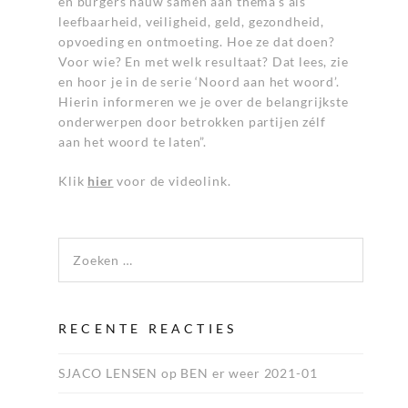
én burgers nauw samen aan thema’s als
leefbaarheid, veiligheid, geld, gezondheid,
opvoeding en ontmoeting. Hoe ze dat doen?
Voor wie? En met welk resultaat? Dat lees, zie
en hoor je in de serie ‘Noord aan het woord’.
Hierin informeren we je over de belangrijkste
onderwerpen door betrokken partijen zélf
aan het woord te laten”.
Klik
hier
voor de videolink.
Zoeken naar:
RECENTE REACTIES
SJACO LENSEN
op
BEN er weer 2021-01