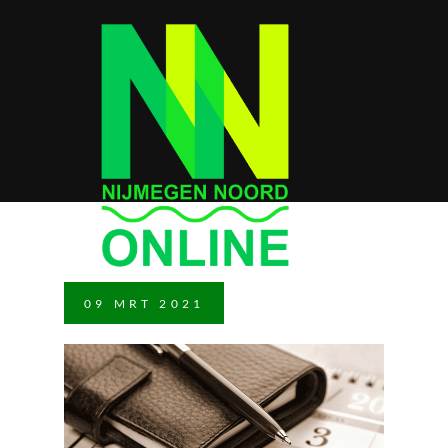
09
MRT
2021