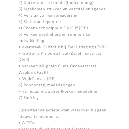
2) Korte voorstelronde (indien nodig)
3) Ingekomen stukken en vaststellen agenda
4) Verslag vorige vergadering
5) Status actiepunten
a) Groene schoolplein De Klif (OP)
b) Verkeersveiligheid en ruimtelijke
ontwikkeling
• oversteek Griftdijk bij De Uitdaging (GvR)
• trottoirs Pijlpuntstraat/Zegelringstraat
(GvR)
• verkeerveiligheid Oude Groenestraat-
Waaldijk (GvR)
• WijkCanvas (OP)
6) Rondvraag, mededelingen
• verhuizing Oublies (korte mededeling)
7) Sluiting
Openstaande actiepunten waarover nu geen
nieuws te melden is:
• AED’s
• Herontwikkeling terrein Centrale