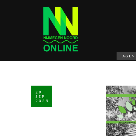
AGEN
29
SEP
2025