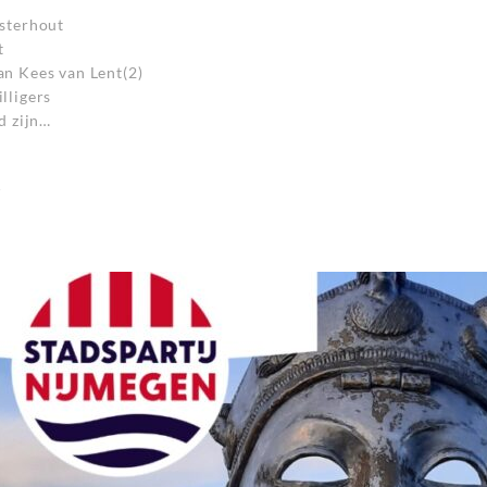
osterhout
t
n Kees van Lent(2)
lligers
d zijn…
r