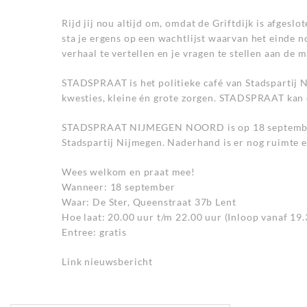
Rijd jij nou altijd om, omdat de Griftdijk is afgesl
sta je ergens op een wachtlijst waarvan het einde n
verhaal te vertellen en je vragen te stellen aan d
STADSPRAAT is het politieke café van Stadspartij N
kwesties, kleine én grote zorgen. STADSPRAAT kan o
STADSPRAAT NIJMEGEN NOORD is op 18 september in
Stadspartij Nijmegen. Naderhand is er nog ruimte e
Wees welkom en praat mee!
Wanneer: 18 september
Waar: De Ster, Queenstraat 37b Lent
Hoe laat: 20.00 uur t/m 22.00 uur (Inloop vanaf 19.
Entree: gratis
Link nieuwsbericht
Zoeken naar: