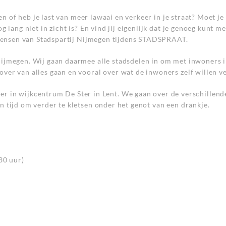
oten of heb je last van meer lawaai en verkeer in je straat? Moet 
og lang niet in zicht is? En vind jij eigenlijk dat je genoeg ku
e mensen van Stadspartij Nijmegen tijdens STADSPRAAT.
ijmegen. Wij gaan daarmee alle stadsdelen in om met inwoners in 
ver van alles gaan en vooral over wat de inwoners zelf willen ve
 wijkcentrum De Ster in Lent. We gaan over de verschillende 
n tijd om verder te kletsen onder het genot van een drankje.
30 uur)