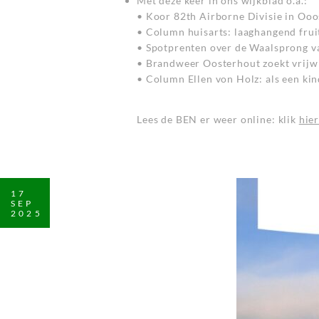
Met deze keer in ons wijkblad o.a.:
• Koor 82th Airborne Divisie in Oo
• Column huisarts: laaghangend frui
• Spotprenten over de Waalsprong va
• Brandweer Oosterhout zoekt vrijwi
• Column Ellen von Holz: als een kin
Lees de BEN er weer online: klik
hie
17
SEP
2025