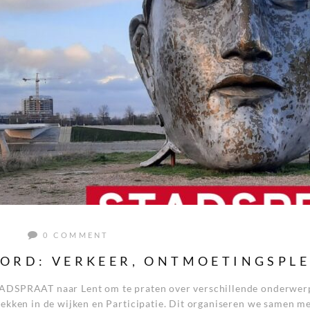
0 COMMENT
ORD: VERKEER, ONTMOETINGSPLE
ADSPRAAT naar Lent om te praten over verschillende onderwerp
ekken in de wijken en Participatie. Dit organiseren we samen m