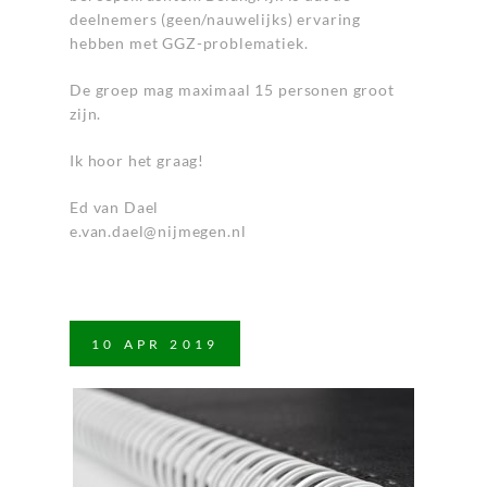
deelnemers (geen/nauwelijks) ervaring
hebben met GGZ-problematiek.
De groep mag maximaal 15 personen groot
zijn.
Ik hoor het graag!
Ed van Dael
e.van.dael@nijmegen.nl
10
APR
2019