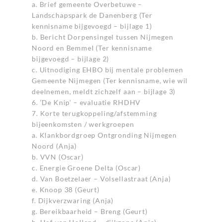
a. Brief gemeente Overbetuwe –
Landschapspark de Danenberg (Ter
kennisname bijgevoegd – bijlage 1)
b. Bericht Dorpensingel tussen Nijmegen
Noord en Bemmel (Ter kennisname
bijgevoegd – bijlage 2)
c. Uitnodiging EHBO bij mentale problemen
Gemeente Nijmegen (Ter kennisname, wie wil
deelnemen, meldt zichzelf aan – bijlage 3)
6. ‘De Knip’ – evaluatie RHDHV
7. Korte terugkoppeling/afstemming
bijeenkomsten / werkgroepen
a. Klankbordgroep Ontgronding Nijmegen
Noord (Anja)
b. VVN (Oscar)
c. Energie Groene Delta (Oscar)
d. Van Boetzelaer – Volsellastraat (Anja)
e. Knoop 38 (Geurt)
f. Dijkverzwaring (Anja)
g. Bereikbaarheid – Breng (Geurt)