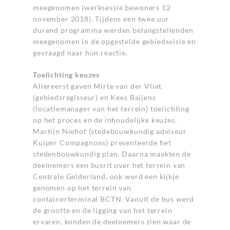
meegenomen (werksessie bewoners 12
november 2018). Tijdens een twee uur
durend programma werden belangstellenden
meegenomen in de opgestelde gebiedsvisie en
gevraagd naar hun reactie.
Toelichting keuzes
Allereerst gaven Mirte van der Vliet
(gebiedsregisseur) en Kees Baijens
(locatiemanager van het terrein) toelichting
op het proces en de inhoudelijke keuzes.
Martijn Niehof (stedebouwkundig adviseur
Kuiper Compagnons) presenteerde het
stedenbouwkundig plan. Daarna maakten de
deelnemers een busrit over het terrein van
Centrale Gelderland, ook werd een kijkje
genomen op het terrein van
containerterminal BCTN. Vanuit de bus werd
de grootte en de ligging van het terrein
ervaren, konden de deelnemers zien waar de