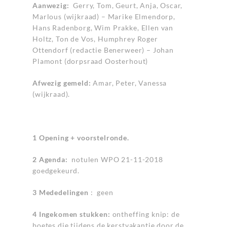
Aanwezig:
Gerry, Tom, Geurt, Anja, Oscar,
Marlous (wijkraad) – Marike Elmendorp,
Hans Radenborg, Wim Prakke, Ellen van
Holtz, Ton de Vos, Humphrey Roger
Ottendorf (redactie Benerweer) – Johan
Plamont (dorpsraad Oosterhout)
Afwezig gemeld:
Amar, Peter, Vanessa
(wijkraad).
1 Opening + voorstelronde.
2 Agenda:
notulen WPO 21-11-2018
goedgekeurd.
3 Mededelingen
: geen
4 Ingekomen stukken:
ontheffing knip: de
boetes die tijdens de kerstvakantie door de