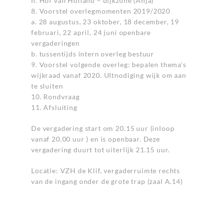
h. Hof van Holland – dijkzone (Anja)
8. Voorstel overlegmomenten 2019/2020
a. 28 augustus, 23 oktober, 18 december, 19
februari, 22 april, 24 juni openbare
vergaderingen
b. tussentijds intern overleg bestuur
9. Voorstel volgende overleg: bepalen thema’s
wijkraad vanaf 2020. UItnodiging wijk om aan
te sluiten
10. Rondvraag
11. Afsluiting
De vergadering start om 20.15 uur (inloop
vanaf 20.00 uur ) en is openbaar. Deze
vergadering duurt tot uiterlijk 21.15 uur.
Locatie: VZH de Klif, vergaderruimte rechts
van de ingang onder de grote trap (zaal A.14)