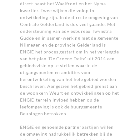
direct naast het Waalfront en het Nyma
kwartier. Twee wijken die volop in
ontwikkeling zijn. In de directe omgeving van
Centrale Gelderland is dus veel gaande. Met
ondersteuning van adviesbureau Twynstra
Gudde en in samen-werking met de gemeente
Nijmegen en de provincie Gelderland is
ENGIE het proces gestart om in het verlengde
van het plan ‘De Groene Delta’ uit 2014 een
gebiedsvisie op te stellen waarin de
uitgangspunten en ambities voor
herontwikkeling van het hele gebied worden
beschreven. Aangezien het gebied grenst aan
de woonkern Weurt en ontwikkelingen op het
ENGIE-terrein invloed hebben op de
leefomgeving is ook de buurgemeente
Beuningen betrokken.
ENGIE en genoemde partnerpartijen willen
de omgeving nadrukkelijk betrekken bij de