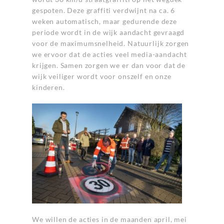
gespoten. Deze graffiti verdwijnt na ca. 6
weken automatisch, maar gedurende deze
periode wordt in de wijk aandacht gevraagd
voor de maximumsnelheid. Natuurlijk zorgen
we ervoor dat de acties veel media-aandacht
krijgen. Samen zorgen we er dan voor dat de
wijk veiliger wordt voor onszelf en onze
kinderen.
We willen de acties in de maanden april, mei