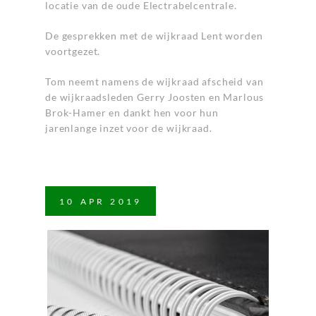
locatie van de oude Electrabelcentrale.
De gesprekken met de wijkraad Lent worden
voortgezet.
Tom neemt namens de wijkraad afscheid van
de wijkraadsleden Gerry Joosten en Marlous
Brok-Hamer en dankt hen voor hun
jarenlange inzet voor de wijkraad.
10
APR
2019