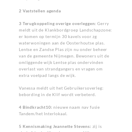
2 Vaststellen agenda
3 Terugkoppeling overige overleggen:
Gerry
meldt uit de Klankbordgroep Landschapzone:
er komen op termijn 30 kavels voor zg
waterwoningen aan de Oosterhoutse plas.
Lentse en Zandse Plas zijn nu onder beheer
van de gemeente Nijmegen. Bewoners uit de
omliggende wijk Lentse plas ondervinden
overlast van strandgangers en vragen om
extra voetpad langs de wijk.
Vanessa meldt uit het Gebruikersoverleg:
bebording in de Klif wordt verbeterd.
4 Bindkracht10:
nieuwe naam nav fusie
Tandem/het Interlokaal.
5 Kennismaking Jeannette Stevens:
zij is