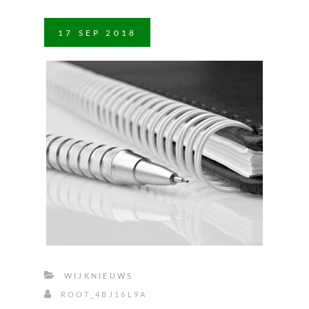
17
SEP
2018
WIJKNIEUWS
ROOT_4BJ16L9A