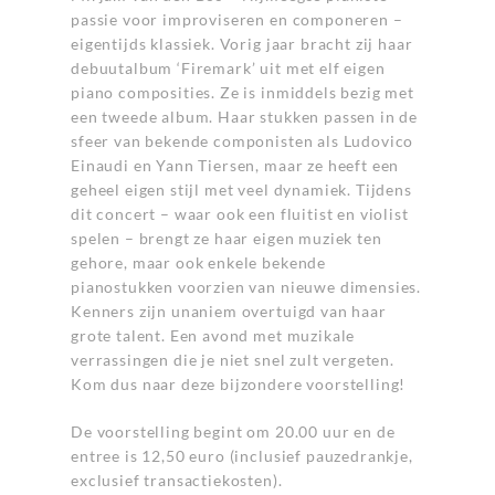
passie voor improviseren en componeren –
eigentijds klassiek. Vorig jaar bracht zij haar
debuutalbum
‘Firemark’
uit met elf eigen
piano composities. Ze is inmiddels bezig met
een tweede album. Haar stukken passen in de
sfeer van bekende componisten als Ludovico
Einaudi en Yann Tiersen, maar ze heeft een
geheel eigen stijl met veel dynamiek. Tijdens
dit concert – waar ook een fluitist en violist
spelen – brengt ze haar eigen muziek ten
gehore, maar ook enkele bekende
pianostukken voorzien van nieuwe dimensies.
Kenners zijn unaniem overtuigd van haar
grote talent. Een avond met muzikale
verrassingen die je niet snel zult vergeten.
Kom dus naar deze bijzondere voorstelling!
De voorstelling begint om 20.00 uur en de
entree is 12,50 euro (inclusief pauzedrankje,
exclusief transactiekosten).