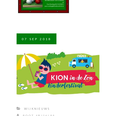
07
SEP
2018
WIJKNIEUWS
ROOT_4BJ16L9A