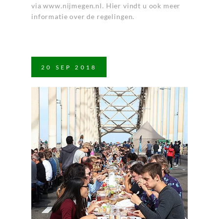
via
www.nijmegen.nl
. Hier vindt u ook meer
informatie over de regelingen.
20
SEP
2018