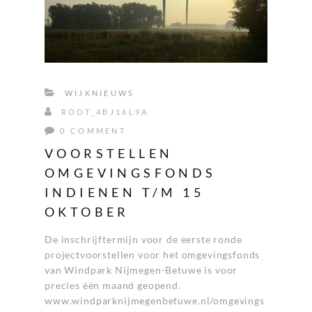
WIJKNIEUWS
ROOT_4BJ16L9A
0 COMMENT
VOORSTELLEN
OMGEVINGSFONDS
INDIENEN T/M 15
OKTOBER
De inschrijftermijn voor de eerste ronde
projectvoorstellen voor het omgevingsfonds
van Windpark Nijmegen-Betuwe is voor
precies één maand geopend.
www.windparknijmegenbetuwe.nl/omgevings