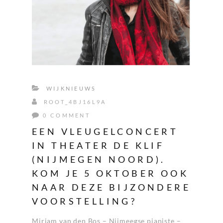
WIJKNIEUWS
ROOT_4BJ16L9A
0 COMMENT
EEN VLEUGELCONCERT
IN THEATER DE KLIF
(NIJMEGEN NOORD).
KOM JE 5 OKTOBER OOK
NAAR DEZE BIJZONDERE
VOORSTELLING?
Mirjam van den Bos – Nijmeegse pianiste –