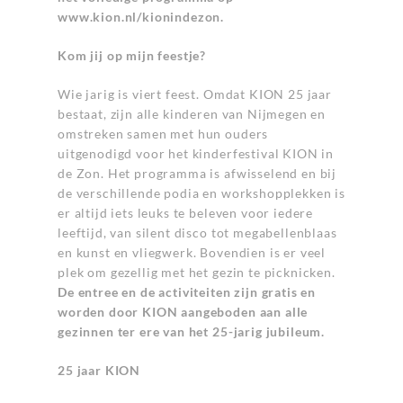
www.kion.nl/kionindezon
.
Kom jij op mijn feestje?
Wie jarig is viert feest. Omdat KION 25 jaar
bestaat, zijn alle kinderen van Nijmegen en
omstreken samen met hun ouders
uitgenodigd voor het kinderfestival KION in
de Zon. Het programma is afwisselend en bij
de verschillende podia en workshopplekken is
er altijd iets leuks te beleven voor iedere
leeftijd, van silent disco tot megabellenblaas
en kunst en vliegwerk. Bovendien is er veel
plek om gezellig met het gezin te picknicken.
De entree en de activiteiten zijn gratis en
worden door KION aangeboden aan alle
gezinnen ter ere van het 25-jarig jubileum.
25 jaar KION