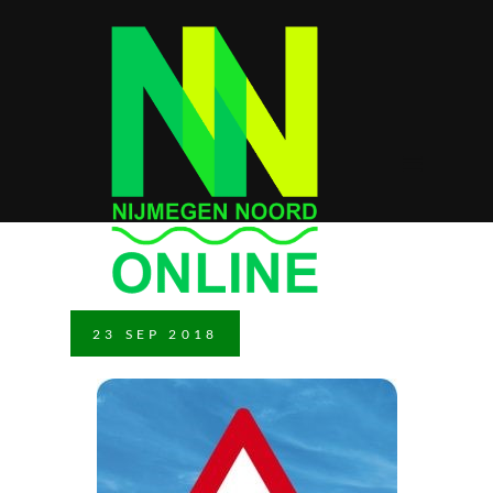
23
SEP
2018