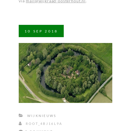
via
mail@wijkraad-oosterhout.nl
.
10
SEP
2018
WIJKNIEUWS
ROOT_4BJ16L9A