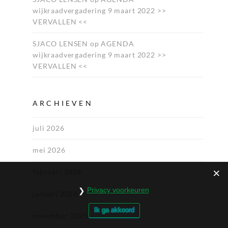
wijkraadvergadering 9 maart 2022 >>
VERVALLEN <<
SJACO LENSEN
op
AGENDA
wijkraadvergadering 9 maart 2022 >>
VERVALLEN <<
ARCHIEVEN
juli 2026
mei 2026
februari 2026
Privacy voorkeuren
januari 2026
Ik ga akkoord
november 2025