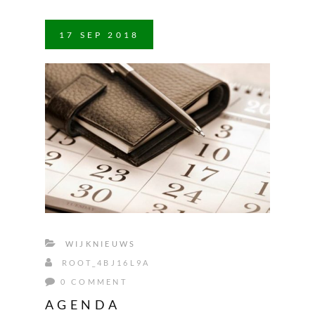
17
SEP
2018
WIJKNIEUWS
ROOT_4BJ16L9A
0 COMMENT
AGENDA