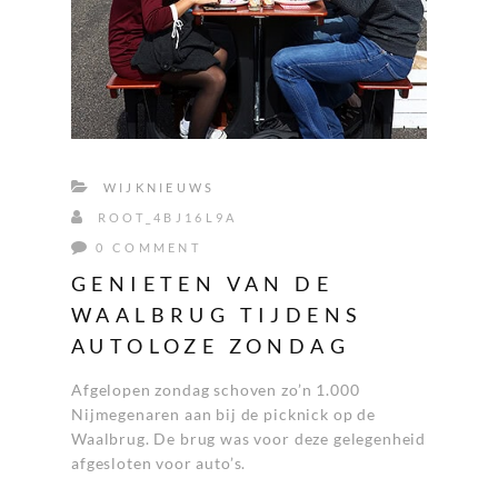
WIJKNIEUWS
ROOT_4BJ16L9A
0 COMMENT
GENIETEN VAN DE
WAALBRUG TIJDENS
AUTOLOZE ZONDAG
Afgelopen zondag schoven zo’n 1.000
Nijmegenaren aan bij de picknick op de
Waalbrug. De brug was voor deze gelegenheid
afgesloten voor auto’s.