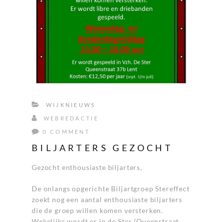
WIJKNIEUWS
WEBREDACTIE
0 COMMENT
BILJARTERS GEZOCHT
Gezocht enthousiaste biljarters,
De onlangs opgerichte Biljartgroep Stereffect
zoekt nog een aantal enthousiaste biljarters
die de groep willen komen versterken.
Wekelijks wordt er in de Ster (Queenstraat