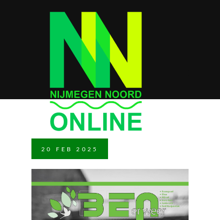
20
FEB
2025