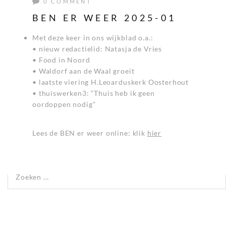
0 COMMENT
BEN ER WEER 2025-01
Met deze keer in ons wijkblad o.a.:
• nieuw redactielid: Natasja de Vries
• Food in Noord
• Waldorf aan de Waal groeit
• laatste viering H.Leoarduskerk Oosterhout
• thuiswerken3: “Thuis heb ik geen
oordoppen nodig”
Lees de BEN er weer online: klik
hier
Zoeken naar:
RECENTE REACTIES