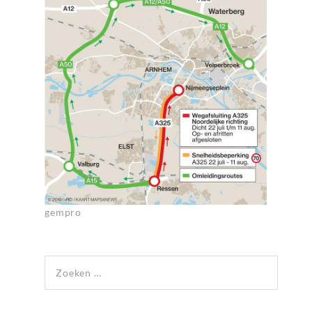
gempro
Zoeken naar: