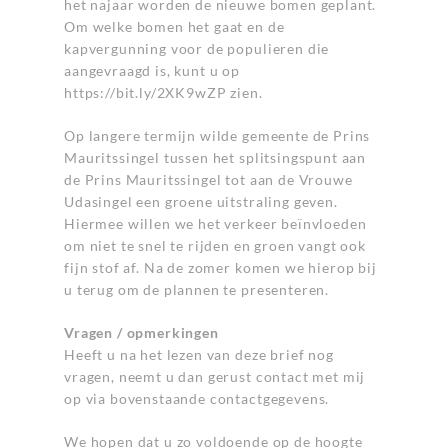
het najaar worden de nieuwe bomen geplant.
Om welke bomen het gaat en de
kapvergunning voor de populieren die
aangevraagd is, kunt u op
https://bit.ly/2XK9wZP
zien.
Op langere termijn wilde gemeente de Prins
Mauritssingel tussen het splitsingspunt aan
de Prins Mauritssingel tot aan de Vrouwe
Udasingel een groene uitstraling geven.
Hiermee willen we het verkeer beïnvloeden
om niet te snel te rijden en groen vangt ook
fijn stof af. Na de zomer komen we hierop bij
u terug om de plannen te presenteren.
Vragen / opmerkingen
Heeft u na het lezen van
deze brief
nog
vragen, neemt u dan gerust contact met mij
op via bovenstaande contactgegevens.
We hopen dat u zo voldoende op de hoogte