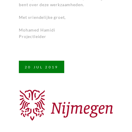
bent over deze werkzaamheden.
Met vriendelijke groet,
Mohamed Hamidi
Projectleider
20
JUL
2019