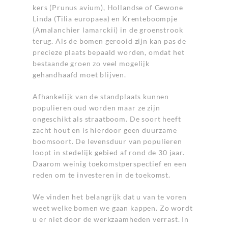
kers (Prunus avium), Hollandse of Gewone
Linda (Tilia europaea) en Krenteboompje
(Amalanchier lamarckii) in de groenstrook
terug. Als de bomen gerooid zijn kan pas de
precieze plaats bepaald worden, omdat het
bestaande groen zo veel mogelijk
gehandhaafd moet blijven.
Afhankelijk van de standplaats kunnen
populieren oud worden maar ze zijn
ongeschikt als straatboom. De soort heeft
zacht hout en is hierdoor geen duurzame
boomsoort. De levensduur van populieren
loopt in stedelijk gebied af rond de 30 jaar.
Daarom weinig toekomstperspectief en een
reden om te investeren in de toekomst.
We vinden het belangrijk dat u van te voren
weet welke bomen we gaan kappen. Zo wordt
u er niet door de werkzaamheden verrast. In