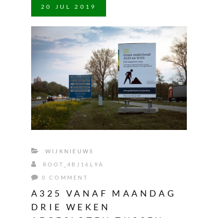
20
JUL
2019
WIJKNIEUWS
ROOT_4BJ16L9A
0 COMMENT
A325 VANAF MAANDAG
DRIE WEKEN