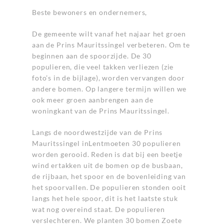
Beste bewoners en ondernemers,
De gemeente wilt vanaf het najaar het groen
aan de Prins Mauritssingel verbeteren. Om te
beginnen aan de spoorzijde. De 30
populieren, die veel takken verliezen (zie
foto’s in de bijlage), worden vervangen door
andere bomen. Op langere termijn willen we
ook meer groen aanbrengen aan de
woningkant van de Prins Mauritssingel.
Langs de noordwestzijde van de Prins
Mauritssingel inLentmoeten 30 populieren
worden gerooid. Reden is dat bij een beetje
wind ertakken uit de bomen op de busbaan,
de rijbaan, het spoor en de bovenleiding van
het spoorvallen. De populieren stonden ooit
langs het hele spoor, dit is het laatste stuk
wat nog overeind staat. De populieren
verslechteren. We planten 30 bomen Zoete