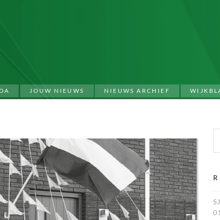
DA
JOUW NIEUWS
NIEUWS ARCHIEF
WIJKBL
Zoeken naar:
R
S
0