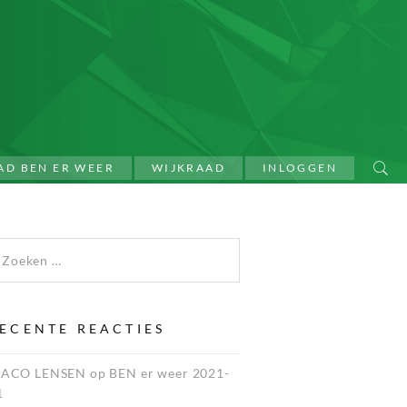
AD BEN ER WEER
WIJKRAAD
INLOGGEN
ECENTE REACTIES
JACO LENSEN
op
BEN er weer 2021-
1