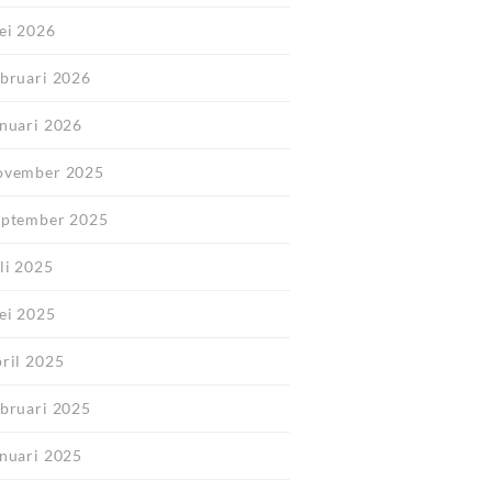
ei 2026
ebruari 2026
anuari 2026
ovember 2025
eptember 2025
li 2025
ei 2025
pril 2025
ebruari 2025
anuari 2025