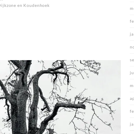
 Dijkzone en Koudenhoek
m
f
r
j
n
s
ju
m
a
f
j