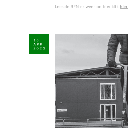
Lees de BEN er weer online: klik
hie
18
APR
2022