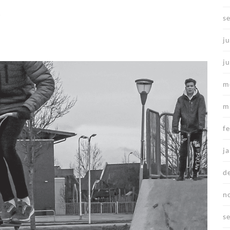
r
s
ju
j
m
m
f
j
d
n
s