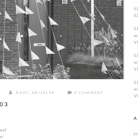
S
0
S
w
V
S
w
V
S
w
ROOT_4BJ16L9A
0 COMMENT
V
03
A
leef
ju
at