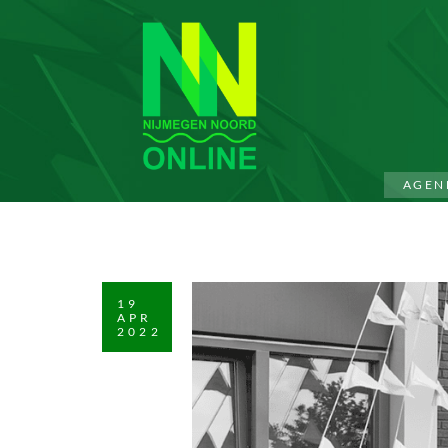
AGEN
19
APR
2022