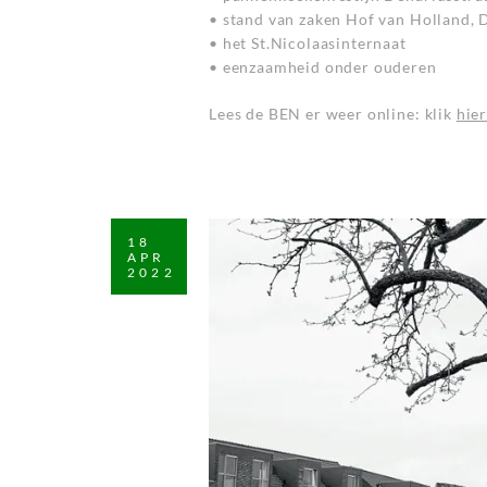
• stand van zaken Hof van Holland,
• het St.Nicolaasinternaat
• eenzaamheid onder ouderen
Lees de BEN er weer online: klik
hie
18
APR
2022