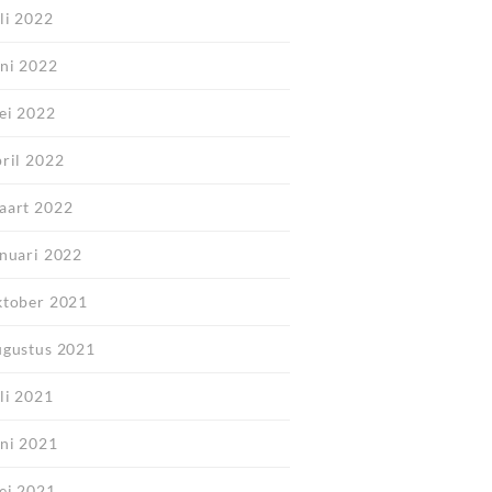
li 2022
uni 2022
ei 2022
pril 2022
aart 2022
anuari 2022
ktober 2021
ugustus 2021
li 2021
uni 2021
ei 2021