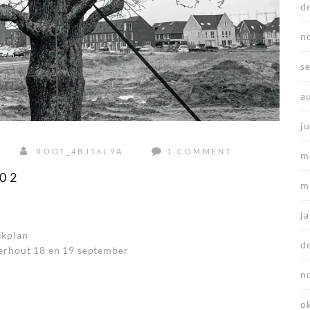
d
n
s
a
ju
ROOT_4BJ16L9A
1 COMMENT
m
02
m
j
jkplan
d
terhout 18 en 19 september
n
o