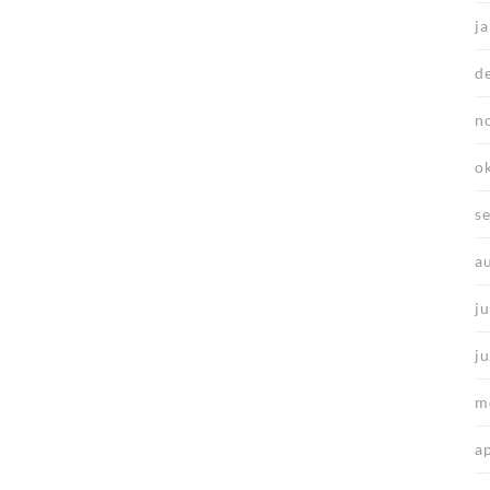
j
d
n
o
s
a
ju
j
m
a