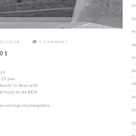
ju
j
m
BJ16L9A
1 COMMENT
a
01
m
j
ijn
 10 jaar
o
 kocht in deze wijk
terhout en de BEN
a
an oorlogsverpleegsters
ju
r
j
m