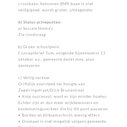
crossbaan, betonnen BMX baan is niet
veilig/goed, wordt groter, uitdagender
6) Status actiepunten:
a) Sociale thema’s
Zie rondvraag
b) Groen schoolplein
Conceptbrief Tom, volgende bijeenkomst 13
oktober a.s., gemeente denkt mee, plan
aanleveren
c) Veilig verkeer
Griftdijk oversteek ter hoogte van
Zegelringstraat/Dick Brunastraat
• Knip succesvol, want er zijn minder boetes.
Echter zijn er dus meer wijkbewoners en
bestemmingsverkeer die bij dit punt passeren
• Borden en bliksemschicht weinig effect
• Drempel is niet mogelijk volgens gemeente.