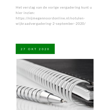
Het verslag van de vorige vergadering kunt u
hier inzien:
https://nijmegennoordonline.nl/notulen-
wijkraadvergadering-2-september-2020/
27
OKT
2020