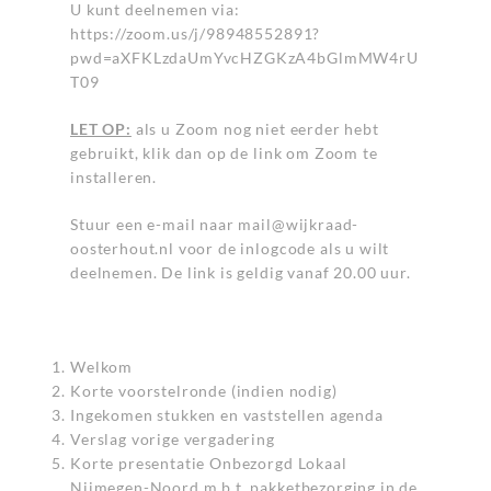
U kunt deelnemen via:
https://zoom.us/j/98948552891?
pwd=aXFKLzdaUmYvcHZGKzA4bGlmMW4rU
T09
LET OP:
als u Zoom nog niet eerder hebt
gebruikt, klik dan op de link om Zoom te
installeren.
Stuur een e-mail naar
mail@wijkraad-
oosterhout.nl
voor de inlogcode als u wilt
deelnemen. De link is geldig vanaf 20.00 uur.
Welkom
Korte voorstelronde (indien nodig)
Ingekomen stukken en vaststellen agenda
Verslag vorige vergadering
Korte presentatie Onbezorgd Lokaal
Nijmegen-Noord m.b.t. pakketbezorging in de