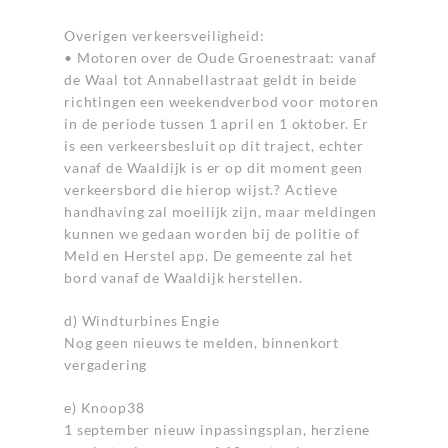
Overigen verkeersveiligheid:
• Motoren over de Oude Groenestraat: vanaf
de Waal tot Annabellastraat geldt in beide
richtingen een weekendverbod voor motoren
in de periode tussen 1 april en 1 oktober. Er
is een verkeersbesluit op dit traject, echter
vanaf de Waaldijk is er op dit moment geen
verkeersbord die hierop wijst.? Actieve
handhaving zal moeilijk zijn, maar meldingen
kunnen we gedaan worden bij de politie of
Meld en Herstel app. De gemeente zal het
bord vanaf de Waaldijk herstellen.
d) Windturbines Engie
Nog geen nieuws te melden, binnenkort
vergadering
e) Knoop38
1 september nieuw inpassingsplan, herziene