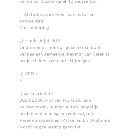
versie ter inzage vanaf 10 september.
f) Afsluiting dijk -overlast motor en
autoverkeer
Zie rondvraag
g) e-hubs bij de Klif
Ondernemer monitor gebruikt en doet
verslag aan gemeente, Redmar van Steen is
projectleider gemeente Nijmegen
h) AED’s
–
i) parkeerbeleid
2020-2030: Hof van Holland, lage
parkeernorm, minder auto’s, mogelijk
problemen in aangrenzende wijken.
Vergunningsgebied. Parkeren bij Ovatonde
wordt nog te weinig gebruikt.