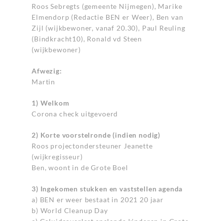
Roos Sebregts (gemeente Nijmegen), Marike
Elmendorp (Redactie BEN er Weer), Ben van
Zijl (wijkbewoner, vanaf 20.30), Paul Reuling
(Bindkracht10), Ronald vd Steen
(wijkbewoner)
Afwezig:
Martin
1) Welkom
Corona check uitgevoerd
2) Korte voorstelronde (indien nodig)
Roos projectondersteuner Jeanette
(wijkregisseur)
Ben, woont in de Grote Boel
3) Ingekomen stukken en vaststellen agenda
a) BEN er weer bestaat in 2021 20 jaar
b) World Cleanup Day