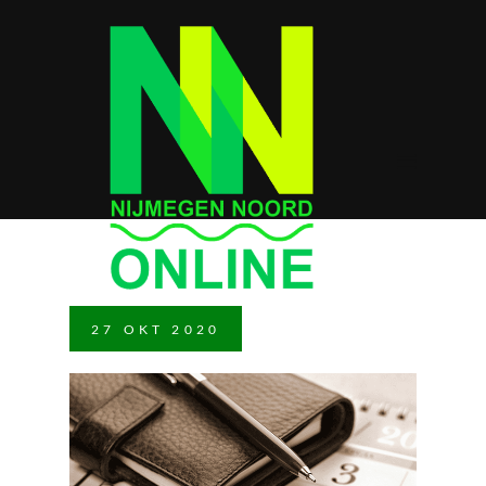
27
OKT
2020