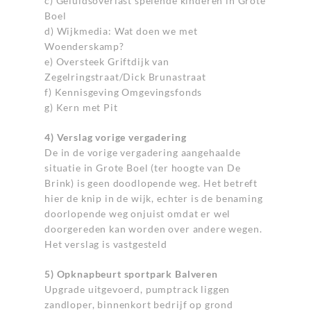
c) Geluidsoverlast spelende kinderen in Grote
Boel
d) Wijkmedia: Wat doen we met
Woenderskamp?
e) Oversteek Griftdijk van
Zegelringstraat/Dick Brunastraat
f) Kennisgeving Omgevingsfonds
g) Kern met Pit
4) Verslag vorige vergadering
De in de vorige vergadering aangehaalde
situatie in Grote Boel (ter hoogte van De
Brink) is geen doodlopende weg. Het betreft
hier de knip in de wijk, echter is de benaming
doorlopende weg onjuist omdat er wel
doorgereden kan worden over andere wegen.
Het verslag is vastgesteld
5) Opknapbeurt sportpark Balveren
Upgrade uitgevoerd, pumptrack liggen
zandloper, binnenkort bedrijf op grond