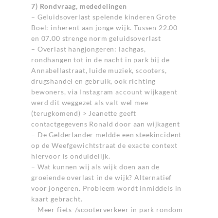
7) Rondvraag, mededelingen
– Geluidsoverlast spelende kinderen Grote
Boel: inherent aan jonge wijk. Tussen 22.00
en 07.00 strenge norm geluidsoverlast
– Overlast hangjongeren: lachgas,
rondhangen tot in de nacht in park bij de
Annabellastraat, luide muziek, scooters,
drugshandel en gebruik, ook richting
bewoners, via Instagram account wijkagent
werd dit weggezet als valt wel mee
(terugkomend) > Jeanette geeft
contactgegevens Ronald door aan wijkagent
– De Gelderlander meldde een steekincident
op de Weefgewichtstraat de exacte context
hiervoor is onduidelijk.
– Wat kunnen wij als wijk doen aan de
groeiende overlast in de wijk? Alternatief
voor jongeren. Probleem wordt inmiddels in
kaart gebracht.
– Meer fiets-/scooterverkeer in park rondom