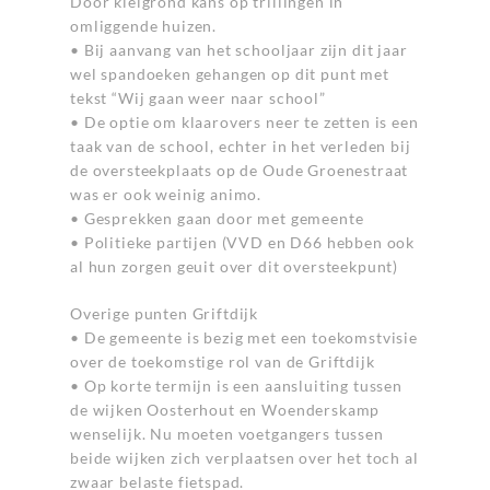
Door kleigrond kans op trillingen in
omliggende huizen.
• Bij aanvang van het schooljaar zijn dit jaar
wel spandoeken gehangen op dit punt met
tekst “Wij gaan weer naar school”
• De optie om klaarovers neer te zetten is een
taak van de school, echter in het verleden bij
de oversteekplaats op de Oude Groenestraat
was er ook weinig animo.
• Gesprekken gaan door met gemeente
• Politieke partijen (VVD en D66 hebben ook
al hun zorgen geuit over dit oversteekpunt)
Overige punten Griftdijk
• De gemeente is bezig met een toekomstvisie
over de toekomstige rol van de Griftdijk
• Op korte termijn is een aansluiting tussen
de wijken Oosterhout en Woenderskamp
wenselijk. Nu moeten voetgangers tussen
beide wijken zich verplaatsen over het toch al
zwaar belaste fietspad.