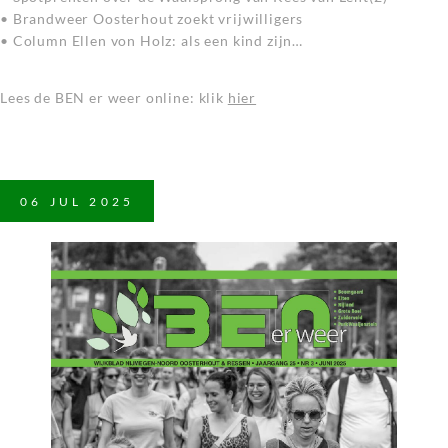
• Brandweer Oosterhout zoekt vrijwilligers
• Column Ellen von Holz: als een kind zijn…
Lees de BEN er weer online: klik
hier
06
JUL
2025