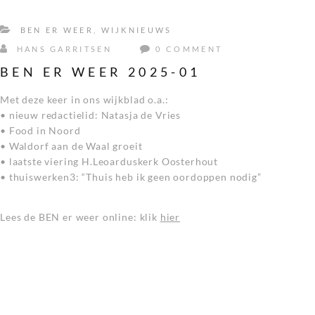
BEN ER WEER
,
WIJKNIEUWS
HANS GARRITSEN
0 COMMENT
BEN ER WEER 2025-01
Met deze keer in ons wijkblad o.a.:
• nieuw redactielid: Natasja de Vries
• Food in Noord
• Waldorf aan de Waal groeit
• laatste viering H.Leoarduskerk Oosterhout
• thuiswerken3: “Thuis heb ik geen oordoppen nodig”
Lees de BEN er weer online: klik
hier
1
2
3