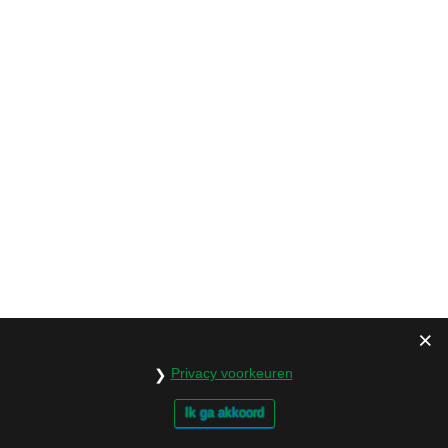
augustus 2017
juli 2017
juni 2017
mei 2017
april 2017
maart 2017
februari 2017
januari 2017
Privacy voorkeuren
december 2016
Ik ga akkoord