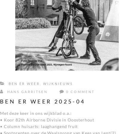
BEN ER WEER
,
WIJKNIEUWS
HANS GARRITSEN
0 COMMENT
BEN ER WEER 2025-04
Met deze keer in ons wijkblad o.a.:
• Koor 82th Airborne Divisie in Ooosterhout
• Column huisarts: laaghangend fruit
• Spotprenten over de Waalsprong van Kees van Lent(2)