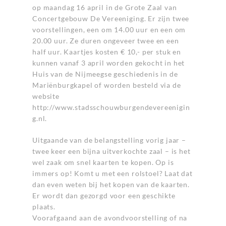
op maandag 16 april in de Grote Zaal van
Concertgebouw De Vereeniging. Er zijn twee
voorstellingen, een om 14.00 uur en een om
20.00 uur. Ze duren ongeveer twee en een
half uur. Kaartjes kosten € 10,- per stuk en
kunnen vanaf 3 april worden gekocht in het
Huis van de Nijmeegse geschiedenis in de
Mariënburgkapel of worden besteld via de
website
http://www.stadsschouwburgendevereenigin
g.nl
.
Uitgaande van de belangstelling vorig jaar –
twee keer een bijna uitverkochte zaal – is het
wel zaak om snel kaarten te kopen. Op is
immers op! Komt u met een rolstoel? Laat dat
dan even weten bij het kopen van de kaarten.
Er wordt dan gezorgd voor een geschikte
plaats.
Voorafgaand aan de avondvoorstelling of na