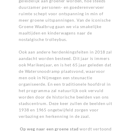
geleidelijk aan groener worden, hoe steeds
duurzamer personen- en goederenvervoer
ruimte schept voor ontspanning in min of
meer groene uitspanningen. Van de iconische
Groene Waalbrug gaan we via smakelijke
maaltijden en kinderwagens naar de
nostalgische trolleybus.
Ook aan andere herdenkingsfeiten in 2018 zal
aandacht worden besteed. Dit jaar is immers
ook Marikenjaar, en is het 65 jaar geleden dat
de Watersnoodramp plaatsvond, waarvoor
men ook in Nijmegen een steunactie
organiseerde. En een traditionele hoofdrol in
het programma zal natuurlijk ook vervuld
worden door de historische beelden van ons
stadscentrum. Deze keer zullen de beelden uit
1938 en 1965 ongetwijfeld zorgen voor
verbazing en herkenning in de zaal.
Op weg naar een groene stad
wordt vertoond