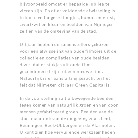
bijvoorbeeld omdat er bepaalde jubilea te
vieren zijn. En of er voldoende afwisseling is
in korte en langere filmpjes, humor en ernst,
zwart-wit en kleur en beelden van Nijmegen
zelf en van de omgeving van de stad.
Dit jaar hebben de samenstellers gekozen
voor een afwisseling van oude filmpjes uit de
collectie en compilaties van oude beelden,
d.w.z. dat er stukjes uit oude films
gecombineerd zijn tot een nieuwe film.
Natuurlijk is er aansluiting gezocht bij het
feit dat Nijmegen dit jaar Green Capital is.
In de voorstelling zult u bewegende beelden
tegen komen van natuurlijk groen en van door
mensen gefabriceerd groen. Beelden van de
stad, maar ook van de omgeving zoals Lent,
Beuningen, Beek-Ubbergen en de Plasmolen.
U kunt zien hoe vervuilende werkzaamheden