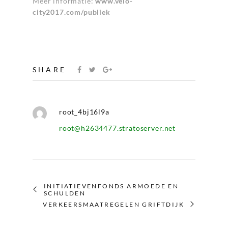
Meer informatie:
www.velo-
city2017.com/publiek
SHARE
root_4bj16l9a
root@h2634477.stratoserver.net
INITIATIEVENFONDS ARMOEDE EN
SCHULDEN
VERKEERSMAATREGELEN GRIFTDIJK