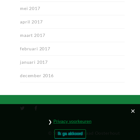
mei 2017
april 2017
maart 2017
februari 2017
januari 2017
december 2016
Privacy voorkeuren
© Stichting Wijkraad Oosterhout
Ik ga akkoord