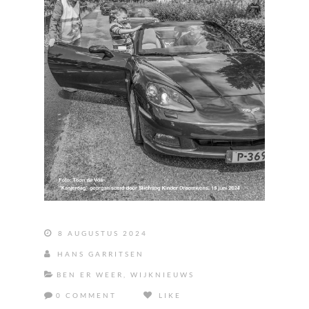
8 AUGUSTUS 2024
HANS GARRITSEN
BEN ER WEER
,
WIJKNIEUWS
0 COMMENT
LIKE