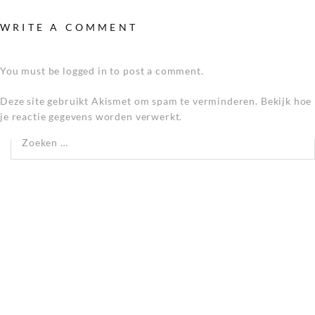
WRITE A COMMENT
You must be logged in to post a comment.
Deze site gebruikt Akismet om spam te verminderen.
Bekijk hoe
je reactie gegevens worden verwerkt
.
Zoeken naar:
RECENTE REACTIES
SJACO LENSEN
op
BEN er weer 2021-01
SJACO LENSEN
op
BEN er weer 2021-02
SJACO LENSEN
op
AGENDA wijkraadvergadering 9 maart
2022 >> VERVALLEN <<