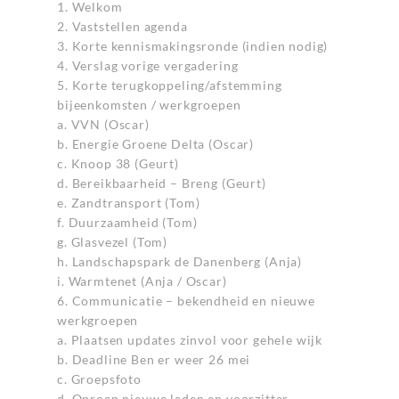
1. Welkom
2. Vaststellen agenda
3. Korte kennismakingsronde (indien nodig)
4. Verslag vorige vergadering
5. Korte terugkoppeling/afstemming
bijeenkomsten / werkgroepen
a. VVN (Oscar)
b. Energie Groene Delta (Oscar)
c. Knoop 38 (Geurt)
d. Bereikbaarheid – Breng (Geurt)
e. Zandtransport (Tom)
f. Duurzaamheid (Tom)
g. Glasvezel (Tom)
h. Landschapspark de Danenberg (Anja)
i. Warmtenet (Anja / Oscar)
6. Communicatie – bekendheid en nieuwe
werkgroepen
a. Plaatsen updates zinvol voor gehele wijk
b. Deadline Ben er weer 26 mei
c. Groepsfoto
d. Oproep nieuwe leden en voorzitter