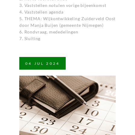
3. Vaststellen notulen vorige bijeenkomst
4. Vaststellen agenda
5. THEMA: Wijkontwikkeling Zuiderveld Oost
door Manja Buijen (gemeente Nijmegen)
6. Rondvraag, mededelingen
7. Sluiting
04
JUL
2024