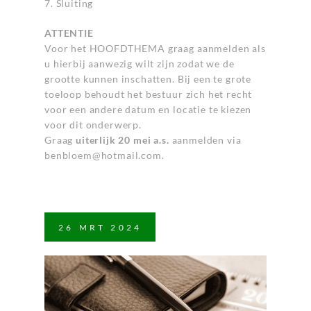
7. Sluiting
ATTENTIE
Voor het HOOFDTHEMA graag aanmelden als
u hierbij aanwezig wilt zijn zodat we de
grootte kunnen inschatten. Bij een te grote
toeloop behoudt het bestuur zich het recht
voor een andere datum en locatie te kiezen
voor dit onderwerp.
Graag
uiterlijk 20 mei a.s.
aanmelden via
benbloem@hotmail.com.
26
MRT
2024