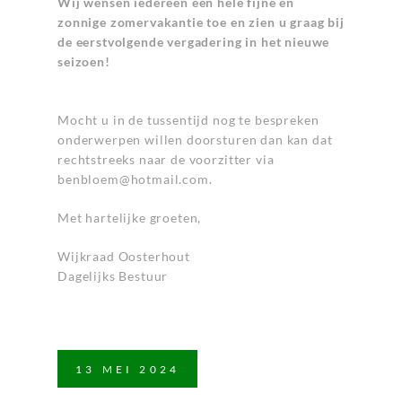
Wij wensen iedereen een hele fijne en
zonnige zomervakantie toe en zien u graag bij
de eerstvolgende vergadering in het nieuwe
seizoen!
Mocht u in de tussentijd nog te bespreken
onderwerpen willen doorsturen dan kan dat
rechtstreeks naar de voorzitter via
benbloem@hotmail.com
.
Met hartelijke groeten,
Wijkraad Oosterhout
Dagelijks Bestuur
13
MEI
2024