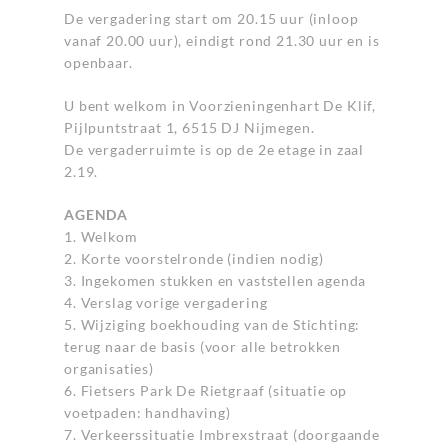
De vergadering start om 20.15 uur (inloop
vanaf 20.00 uur), eindigt rond 21.30 uur en is
openbaar.
U bent welkom in Voorzieningenhart De Klif,
Pijlpuntstraat 1, 6515 DJ Nijmegen.
De vergaderruimte is op de 2e etage in zaal
2.19.
AGENDA
1. Welkom
2. Korte voorstelronde (indien nodig)
3. Ingekomen stukken en vaststellen agenda
4. Verslag vorige vergadering
5. Wijziging boekhouding van de Stichting:
terug naar de basis (voor alle betrokken
organisaties)
6. Fietsers Park De Rietgraaf (situatie op
voetpaden: handhaving)
7. Verkeerssituatie Imbrexstraat (doorgaande