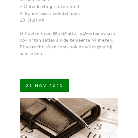
– Ontwikkeling railterminal
9. Rondvraag, mededelingen
10. Sluiting
Dit betreft een
W
ijk
P
latform
O
verleg waarin
ook organisaties als de gemeente Nijmegen,
Bindkracht 10 en soms ook de wijkagent bij
aansluiten.
21
NOV
2023