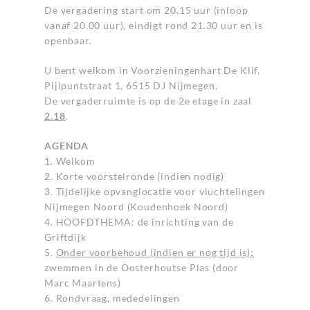
De vergadering start om 20.15 uur (inloop
vanaf 20.00 uur), eindigt rond 21.30 uur en is
openbaar.
U bent welkom in Voorzieningenhart De Klif,
Pijlpuntstraat 1, 6515 DJ Nijmegen.
De vergaderruimte is op de 2e etage in zaal
2.18
.
AGENDA
1. Welkom
2. Korte voorstelronde (indien nodig)
3. Tijdelijke opvanglocatie voor vluchtelingen
Nijmegen Noord (Koudenhoek Noord)
4. HOOFDTHEMA: de inrichting van de
Griftdijk
5.
Onder voorbehoud (indien er nog tijd is):
zwemmen in de Oosterhoutse Plas (door
Marc Maartens)
6. Rondvraag, mededelingen