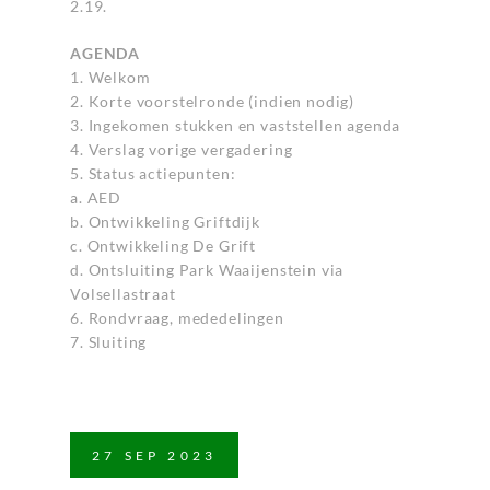
2.19.
AGENDA
1. Welkom
2. Korte voorstelronde (indien nodig)
3. Ingekomen stukken en vaststellen agenda
4. Verslag vorige vergadering
5. Status actiepunten:
a. AED
b. Ontwikkeling Griftdijk
c. Ontwikkeling De Grift
d. Ontsluiting Park Waaijenstein via
Volsellastraat
6. Rondvraag, mededelingen
7. Sluiting
27
SEP
2023