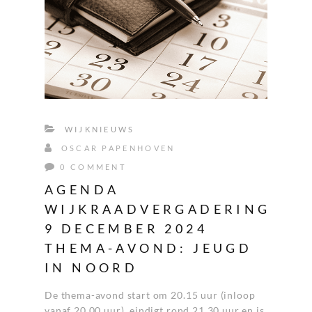
WIJKNIEUWS
OSCAR PAPENHOVEN
0 COMMENT
AGENDA
WIJKRAADVERGADERING
9 DECEMBER 2024
THEMA-AVOND: JEUGD
IN NOORD
De thema-avond start om 20.15 uur (inloop
vanaf 20.00 uur), eindigt rond 21.30 uur en is