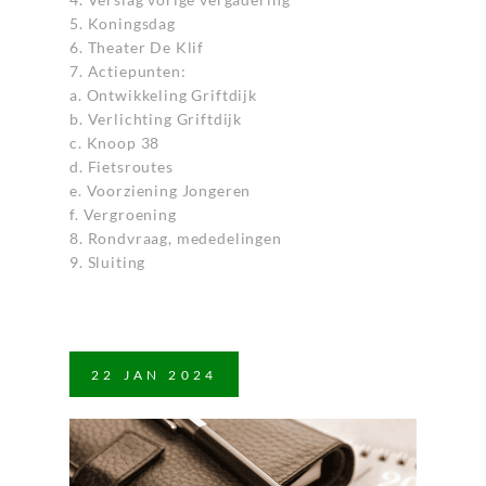
5. Koningsdag
6. Theater De Klif
7. Actiepunten:
a. Ontwikkeling Griftdijk
b. Verlichting Griftdijk
c. Knoop 38
d. Fietsroutes
e. Voorziening Jongeren
f. Vergroening
8. Rondvraag, mededelingen
9. Sluiting
22
JAN
2024