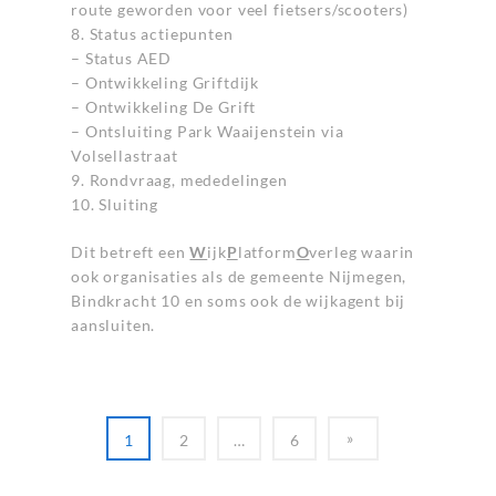
route geworden voor veel fietsers/scooters)
8. Status actiepunten
– Status AED
– Ontwikkeling Griftdijk
– Ontwikkeling De Grift
– Ontsluiting Park Waaijenstein via
Volsellastraat
9. Rondvraag, mededelingen
10. Sluiting
Dit betreft een
W
ijk
P
latform
O
verleg waarin
ook organisaties als de gemeente Nijmegen,
Bindkracht 10 en soms ook de wijkagent bij
aansluiten.
1
2
…
6