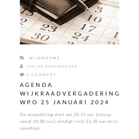
WIJKNIEUWS
OSCAR PAPENHOVEN
0 COMMENT
AGENDA
WIJKRAADVERGADERING
WPO 25 JANUARI 2024
De vergadering start om 20.15 uur (inloop
vanaf 20.00 uur), eindigt rond 21.30 uur en is
openbaar.