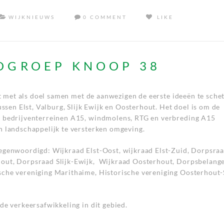
WIJKNIEUWS
0 COMMENT
LIKE
DGROEP KNOOP 38
art met als doel samen met de aanwezigen de eerste ideeën te sche
ussen Elst, Valburg, Slijk Ewijk en Oosterhout. Het doel is om de
, bedrijventerreinen A15, windmolens, RTG en verbreding A15
n landschappelijk te versterken omgeving.
tegenwoordigd: Wijkraad Elst-Oost, wijkraad Elst-Zuid, Dorpsra
hout, Dorpsraad Slijk-Ewijk, Wijkraad Oosterhout, Dorpsbelang
che vereniging Marithaime, Historische vereniging Oosterhout-S
de verkeersafwikkeling in dit gebied.