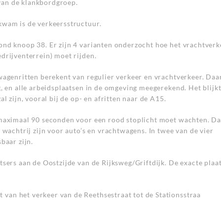
van de klankbordgroep.
 kwam is de verkeersstructuur.
ond knoop 38. Er zijn 4 varianten onderzocht hoe het vrachtverk
edrijventerrein) moet rijden.
wagenritten berekent van regulier verkeer en vrachtverkeer. Daar
, en alle arbeidsplaatsen in de omgeving meegerekend. Het blijkt
l zijn, vooral bij de op- en afritten naar de A15.
 maximaal 90 seconden voor een rood stoplicht moet wachten. Da
 wachtrij zijn voor auto’s en vrachtwagens. In twee van de vier
baar zijn.
sers aan de Oostzijde van de Rijksweg/Griftdijk. De exacte plaat
van het verkeer van de Reethsestraat tot de Stationsstraa