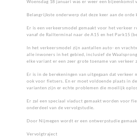
Woensdag 18 januari was er weer een bijeenkomst 
Belangrijkste onderwerp dat deze keer aan de orde
Er is een verkeersmodel gemaakt voor het verkeer r
vanaf de Railterminal naar de A15 en het Park15 (b
In het verkeersmodel zijn aantallen auto- en vracht
alle inwoners in het gebied, inclusief de Waalsprong
elke variant er een zeer grote toename van verkeer za
Er is in de berekeningen van uitgegaan dat verkeer
ook voor fietsers. En er moet voldoende plaats in de
varianten zijn er echte problemen die moeilijk oplos
Er zal een speciaal viaduct gemaakt worden voor fiet
onderdeel van de vervolgstudie.
Door Nijmegen wordt er een ontwerpstudie gemaakt 
Vervolgtraject