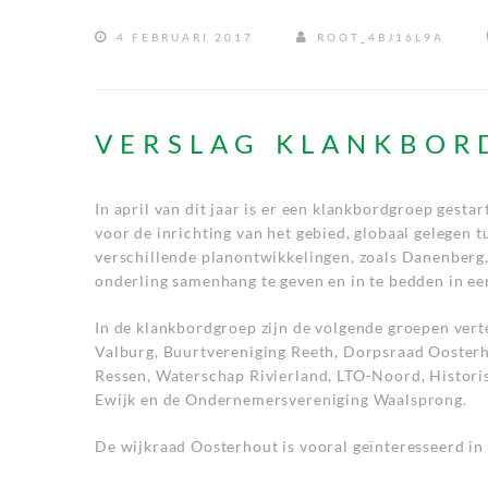
4 FEBRUARI 2017
ROOT_4BJ16L9A
VERSLAG KLANKBOR
In april van dit jaar is er een klankbordgroep gest
voor de inrichting van het gebied, globaal gelegen t
verschillende planontwikkelingen, zoals Danenberg
onderling samenhang te geven en in te bedden in ee
In de klankbordgroep zijn de volgende groepen ver
Valburg, Buurtvereniging Reeth, Dorpsraad Ooster
Ressen, Waterschap Rivierland, LTO-Noord, Historis
Ewijk en de Ondernemersvereniging Waalsprong.
De wijkraad Oosterhout is vooral geïnteresseerd in 