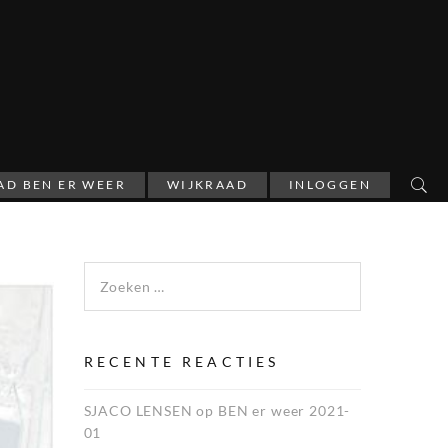
AD BEN ER WEER
WIJKRAAD
INLOGGEN
Zoeken naar:
RECENTE REACTIES
SJACO LENSEN
op
BEN er weer 2021-
01