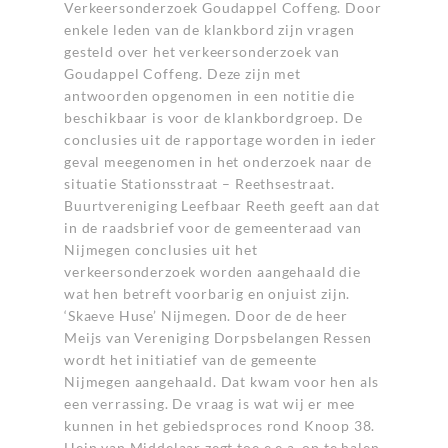
Verkeersonderzoek Goudappel Coffeng
. Door
enkele leden van de klankbord zijn vragen
gesteld over het verkeersonderzoek van
Goudappel Coffeng. Deze zijn met
antwoorden opgenomen in een notitie die
beschikbaar is voor de klankbordgroep. De
conclusies uit de rapportage worden in ieder
geval meegenomen in het onderzoek naar de
situatie Stationsstraat – Reethsestraat.
Buurtvereniging Leefbaar Reeth geeft aan dat
in de raadsbrief voor de gemeenteraad van
Nijmegen conclusies uit het
verkeersonderzoek worden aangehaald die
wat hen betreft voorbarig en onjuist zijn.
‘Skaeve Huse’ Nijmegen.
Door de de heer
Meijs van Vereniging Dorpsbelangen Ressen
wordt het initiatief van de gemeente
Nijmegen aangehaald. Dat kwam voor hen als
een verrassing. De vraag is wat wij er mee
kunnen in het gebiedsproces rond Knoop 38.
Hein van Middelaar zegt toe e.e.a. op te halen