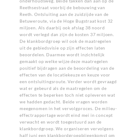
onderhoudsweg. Beide takken dan aan op de
Reethsestraat voorbij de bebouwing van
Reeth. Ontsluiting aan de zuidzijde van de
Betuweroute, via de Hoge Bugstraat kost 32
miljoen. Als daarbij ook afslag 38 noord
wordt verlegd dan zijn de kosten 37 miljoen.
De klankbordgroep wil ook de maatregelen
uit de gebiedsvisie op zijn effecten laten
beoordelen. Daarmee wordt inzichtelijk
gemaakt op welke wijze deze maatregelen
positief bijdragen aan de beoordeling van de
effecten van de locatiekeuze en keuze voor
een ontsluitingsroute. Verder wordt gevraagd
wat er gebeurd als de maatregelen om de
effecten te beperken toch niet opleveren wat
we hadden gedacht. Beide vragen worden
meegenomen in het vervolgproces. De milieu-
effectrapportage wordt eind mei in concept
verwacht en wordt toegestuurd aan de
klankbordgroep. We organiseren vervolgens
half juni een klankbordgroepbijeenkomst om