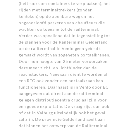
(heftrucks om containers te verplaatsen), het
rijden met terminaltrekkers (zonder
kenteken) op de openbare weg en het
ongeoorloofd parkeren van chauffeurs die
wachten op toegang tot de railterminal.
Verder was opvallend dat in tegenstelling tot
de plannen voor de Railterminal Gelderland
op de railterminal in Venlo geen gebruik
gemaakt wordt van zogeheten portaalkranen.
Door hun hoogte van 25 meter veroorzaken
deze meer zicht- en lichthinder dan de
reachstackers. Nagegaan dient te worden of
een RTG ook zonder een portaalkraan kan
functioneren. Daarnaast is in Venlo door ECT
aangegeven dat direct aan de railterminal
gelegen distributiecentra cruciaal zijn voor
een goede exploitatie. De vraag rijst dan ook
of dat in Valburg uiteindelijk ook het geval
zal zijn. De provincie Gelderland geeft aan
dat binnen het ontwerp van de Railterminal