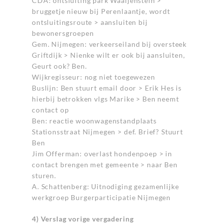
CDA: ontsluiting park Waaijenstein >
bruggetje nieuw bij Perenlaantje, wordt
ontsluitingsroute > aansluiten bij
bewonersgroepen
Gem. Nijmegen: verkeerseiland bij oversteek
Griftdijk > Nienke wilt er ook bij aansluiten,
Geurt ook? Ben.
Wijkregisseur: nog niet toegewezen
Buslijn: Ben stuurt email door > Erik Hes is
hierbij betrokken vlgs Marike > Ben neemt
contact op
Ben: reactie woonwagenstandplaats
Stationsstraat Nijmegen > def. Brief? Stuurt
Ben
Jim Offerman: overlast hondenpoep > in
contact brengen met gemeente > naar Ben
sturen.
A. Schattenberg: Uitnodiging gezamenlijke
werkgroep Burgerparticipatie Nijmegen
4) Verslag vorige vergadering