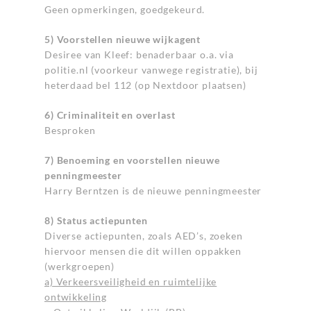
Geen opmerkingen, goedgekeurd.
5) Voorstellen nieuwe wijkagent
Desiree van Kleef: benaderbaar o.a. via
politie.nl (voorkeur vanwege registratie), bij
heterdaad bel 112 (op Nextdoor plaatsen)
6) Criminaliteit en overlast
Besproken
7) Benoeming en voorstellen nieuwe
penningmeester
Harry Berntzen is de nieuwe penningmeester
8) Status actiepunten
Diverse actiepunten, zoals AED’s, zoeken
hiervoor mensen die dit willen oppakken
(werkgroepen)
a) Verkeersveiligheid en ruimtelijke
ontwikkeling