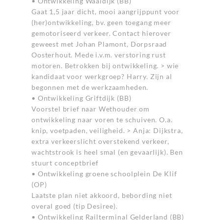
• Ontwikkeling Waaldijk (BB)
Gaat 1,5 jaar dicht, mooi aangrijppunt voor
(her)ontwikkeling, bv. geen toegang meer
gemotoriseerd verkeer. Contact hierover
geweest met Johan Plamont, Dorpsraad
Oosterhout. Mede i.v.m. verstoring rust
motoren. Betrokken bij ontwikkeling. > wie
kandidaat voor werkgroep? Harry. Zijn al
begonnen met de werkzaamheden.
• Ontwikkeling Griftdijk (BB)
Voorstel brief naar Wethouder om
ontwikkeling naar voren te schuiven. O.a.
knip, voetpaden, veiligheid. > Anja: Dijkstra,
extra verkeerslicht overstekend verkeer,
wachtstrook is heel smal (en gevaarlijk). Ben
stuurt conceptbrief
• Ontwikkeling groene schoolplein De Klif
(OP)
Laatste plan niet akkoord, bebording niet
overal goed (tip Desiree).
• Ontwikkeling Railterminal Gelderland (BB)