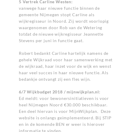
5 Vertrek Carline Westen:
vanwege haar nieuwe functie binnen de
gemeente Nijmegen stopt Carline als
wijkregisseur in Noord. Zij wordt voorlopig
waargenomen door Rob van de Wetering
totdat de nieuwe wijkregisseur Jeannette
Stevens per juni in functie gaat.
Robert bedankt Carline hartelijk namens de
gehele Wijkraad voor haar samenwerking met
de wijkraad, haar inzet voor de wijk en wenst
haar veel succes in haar nieuwe functie. Als
bedankje ontvangt zij een fles wijn.
6/7 Wijkbudget 2018 / mijnwijkplan.nl:
Ed meldt: voor bewonersinitiatieven is voor
heel Nijmegen Noord €30.000 beschikbaar.
Een deel hiervan is voor MijnWijkplan. Deze
website is onlangs geïmplementeerd. Bij STIP
en in de komende BEN er weer is hierover
informatie te vinden.