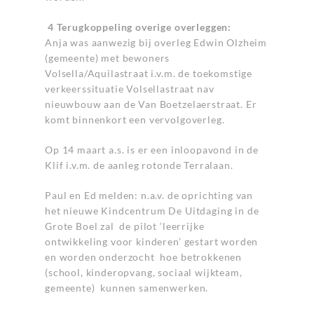
4 Terugkoppeling overige overleggen:
Anja was aanwezig bij overleg Edwin Olzheim
(gemeente) met bewoners
Volsella/Aquilastraat i.v.m. de toekomstige
verkeerssituatie Volsellastraat nav
nieuwbouw aan de Van Boetzelaerstraat. Er
komt binnenkort een vervolgoverleg.
Op 14 maart a.s. is er een inloopavond in de
Klif i.v.m. de aanleg rotonde Terralaan.
Paul en Ed melden: n.a.v. de oprichting van
het nieuwe Kindcentrum De Uitdaging in de
Grote Boel zal de pilot ‘leerrijke
ontwikkeling voor kinderen’ gestart worden
en worden onderzocht hoe betrokkenen
(school, kinderopvang, sociaal wijkteam,
gemeente) kunnen samenwerken.