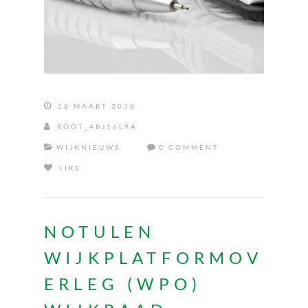
28 MAART 2018
ROOT_4BJ16L9A
WIJKNIEUWS
0 COMMENT
LIKE
NOTULEN
WIJKPLATFORMOV
ERLEG (WPO)