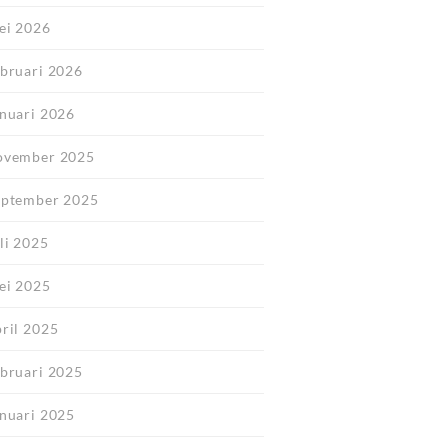
ei 2026
ebruari 2026
anuari 2026
ovember 2025
eptember 2025
li 2025
ei 2025
pril 2025
ebruari 2025
anuari 2025