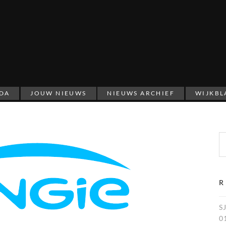
DA
JOUW NIEUWS
NIEUWS ARCHIEF
WIJKBL
Zoeken naar:
R
S
0