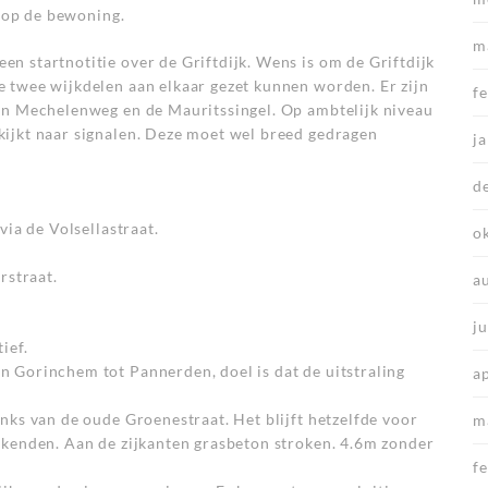
n op de bewoning.
m
n startnotitie over de Griftdijk. Wens is om de Griftdijk
 twee wijkdelen aan elkaar gezet kunnen worden. Er zijn
f
an Mechelenweg en de Mauritssingel. Op ambtelijk niveau
ijkt naar signalen. Deze moet wel breed gedragen
j
d
via de Volsellastraat.
o
rstraat.
a
j
ief.
 Gorinchem tot Pannerden, doel is dat de uitstraling
a
nks van de oude Groenestraat. Het blijft hetzelfde voor
m
ekenden. Aan de zijkanten grasbeton stroken. 4.6m zonder
f