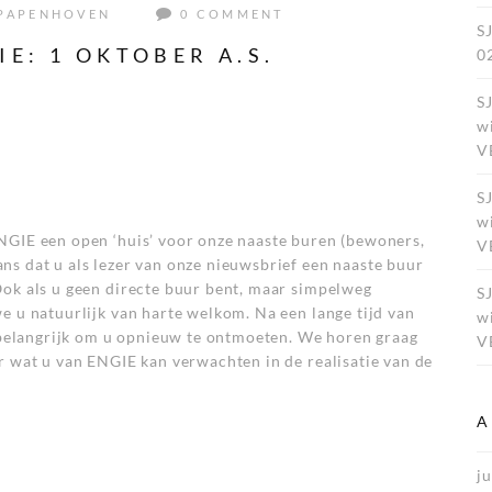
PAPENHOVEN
0 COMMENT
S
E: 1 OKTOBER A.S.
0
S
w
V
S
w
NGIE een open ‘huis’ voor onze naaste buren (bewoners,
V
ns dat u als lezer van onze nieuwsbrief een naaste buur
Ook als u geen directe buur bent, maar simpelweg
S
e u natuurlijk van harte welkom. Na een lange tijd van
w
t belangrijk om u opnieuw te ontmoeten. We horen graag
V
r wat u van ENGIE kan verwachten in de realisatie van de
A
ju