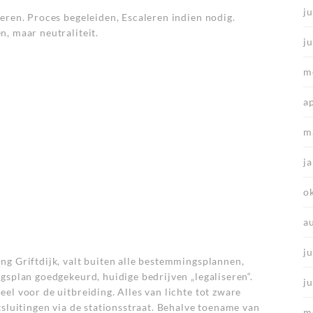
ju
eren. Proces begeleiden, Escaleren indien nodig.
, maar neutraliteit.
j
m
a
m
j
o
a
ju
ng Griftdijk, valt buiten alle bestemmingsplannen,
gsplan goedgekeurd, huidige bedrijven „legaliseren“.
j
el voor de uitbreiding. Alles van lichte tot zware
tsluitingen via de stationsstraat. Behalve toename van
m