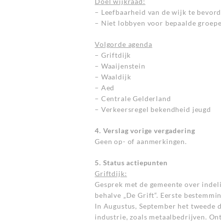
Doel wijkraad:
– Leefbaarheid van de wijk te bevord
– Niet lobbyen voor bepaalde groepen
Volgorde agenda
– Griftdijk
– Waaijenstein
– Waaldijk
– Aed
– Centrale Gelderland
– Verkeersregel bekendheid jeugd
4. Verslag vorige vergadering
Geen op- of aanmerkingen.
5. Status actiepunten
Griftdijk:
Gesprek met de gemeente over indeli
behalve „De Grift“. Eerste bestemmin
In Augustus, September het tweede de
industrie, zoals metaalbedrijven. On