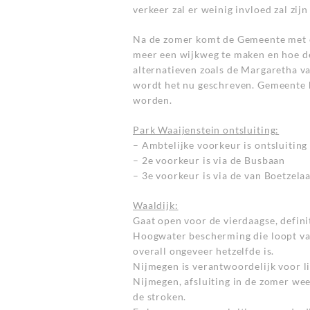
verkeer zal er weinig invloed zal zij
Na de zomer komt de Gemeente met ee
meer een wijkweg te maken en hoe de
alternatieven zoals de Margaretha v
wordt het nu geschreven. Gemeente k
worden.
Park Waaijenstein ontsluiting:
– Ambtelijke voorkeur is ontsluiting 
– 2e voorkeur is via de Busbaan
– 3e voorkeur is via de van Boetzelaa
Waaldijk:
Gaat open voor de vierdaagse, definit
Hoogwater bescherming die loopt van
overall ongeveer hetzelfde is.
Nijmegen is verantwoordelijk voor li
Nijmegen, afsluiting in de zomer we
de stroken.