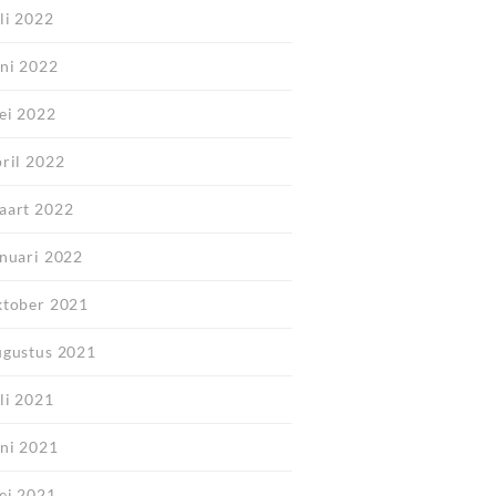
li 2022
uni 2022
ei 2022
pril 2022
aart 2022
anuari 2022
ktober 2021
ugustus 2021
li 2021
uni 2021
ei 2021