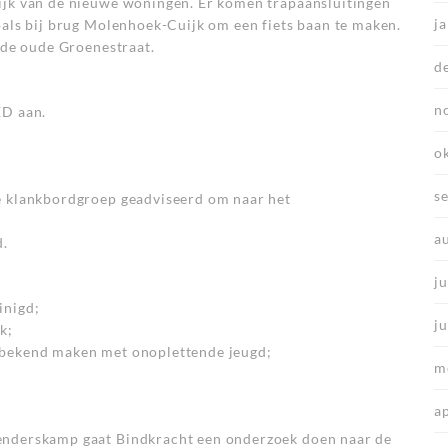
ijk van de nieuwe woningen. Er komen trapaansluitingen
j
oals bij brug Molenhoek-Cuijk om een fiets baan te maken.
j de oude Groenestraat.
d
n
ED aan.
o
s
e klankbordgroep geadviseerd om naar het
a
d.
ju
inigd;
j
k;
 bekend maken met onoplettende jeugd;
m
a
enderskamp gaat Bindkracht een onderzoek doen naar de