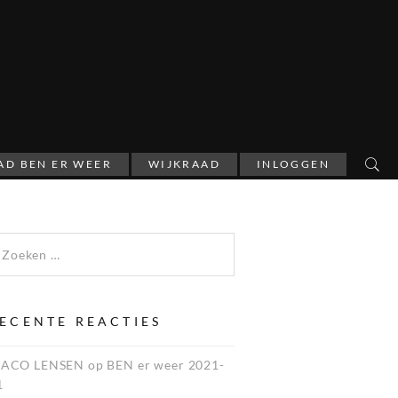
AD BEN ER WEER
WIJKRAAD
INLOGGEN
ECENTE REACTIES
JACO LENSEN
op
BEN er weer 2021-
1