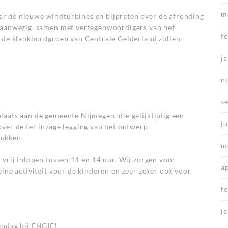
m
r de nieuwe windturbines en bijpraten over de afronding
s aanwezig, samen met vertegenwoordigers van het
f
n de klankbordgroep van Centrale Gelderland zullen
j
n
s
aats aan de gemeente Nijmegen, die gelijktijdig een
ju
ver de ter inzage legging van het ontwerp
tukken.
m
 vrij inlopen tussen 11 en 14 uur. Wij zorgen voor
a
eine activiteit voor de kinderen en zeer zeker ook voor
f
j
endag bij ENGIE!