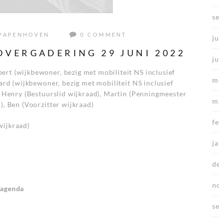
s
PAPENHOVEN
0 COMMENT
ju
VERGADERING 29 JUNI 2022
j
ert (wijkbewoner, bezig met mobiliteit NS inclusief
m
ward (wijkbewoner, bezig met mobiliteit NS inclusief
), Henry (Bestuurslid wijkraad), Martin (Penningmeester
m
), Ben (Voorzitter wijkraad)
f
wijkraad)
j
d
n
 agenda
s