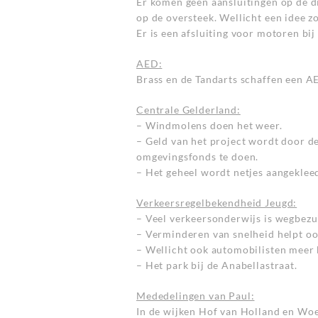
Er komen geen aansluitingen op de d
op de oversteek. Wellicht een idee z
Er is een afsluiting voor motoren bi
AED:
Brass en de Tandarts schaffen een A
Centrale Gelderland:
– Windmolens doen het weer.
– Geld van het project wordt door d
omgevingsfonds te doen.
– Het geheel wordt netjes aangeklee
Verkeersregelbekendheid Jeugd:
– Veel verkeersonderwijs is wegbezu
– Verminderen van snelheid helpt oo
– Wellicht ook automobilisten meer
– Het park bij de Anabellastraat.
Mededelingen van Paul:
In de wijken Hof van Holland en Wo