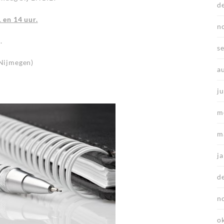
d
 en 14 uur.
n
.
s
Nijmegen)
a
ju
m
m
j
d
n
o