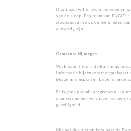
Daarnaast willen we u meenemen naa
van de sloop. Een team van ENGIE i
sloopbedrijf en ook enkele leden va
aanwezig zijn.
Gemeente Nijmegen
We bieden tijdens de Burendag ook pl
informatie bijeenkomst organiseert o
Bestemmingsplan en bijbehorende s
Er is geen plenair programma, u kunt
drankjes en een versnapering, een kl
gezelligheid!
Mis het dus niet en kom naar de Bur