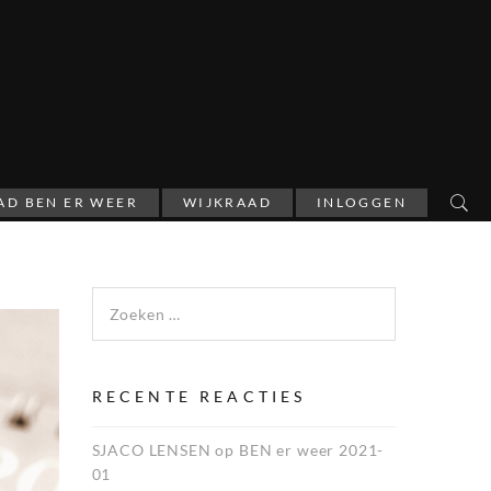
AD BEN ER WEER
WIJKRAAD
INLOGGEN
Zoeken naar:
RECENTE REACTIES
SJACO LENSEN
op
BEN er weer 2021-
01