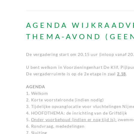
AGENDA WIJKRAADV
THEMA-AVOND (GEE
De vergadering start om 20.15 uur (inloop vanaf 20.
U bent welkom in Voorzieningenhart De Klif, Pijlpu
De vergaderruimte is op de 2e etage in zaal
2.18
.
AGENDA
1. Welkom
2. Korte voorstelronde (indien nodig)
3. Tijdelijke opvanglocatie voor vluchtelingen Ni
4. HOOFDTHEMA: de inrichting van de Griftdijk
5.
Onder voorbehoud (indien er nog tijd is):
zwemmen
6. Rondvraag, mededelingen
7. Sluiting