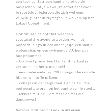
één keer per jaar een handje helpt op de
basisschool, of je wekelijks actief bent voor
je sportclub: iedereen die zich wel eens
vrijwillig inzet in Nijmegen, is welkom op het
Lokaal Compliment.
Ook dit jaar belooft het weer een
spectaculaire avond te worden. Vol met
popcorn, bingo in een ander jasje, een snufje
wetenschap en een swingende DJ. Een paar
hoogtepunten:
– Go Short presenteert korte films. Laat je
verrassen op het grote doek!
– een zinderende Top-2000 bingo. Herken alle
hits en win toffe prijzen!
– colleges in de Steigerzaal. Een half uurtje
met gespitste oren op het puntje van je stoel…
– lekkere muziek. Kom maar op met die
dansmoves!
Verspreid dit bericht ook in uw eigen