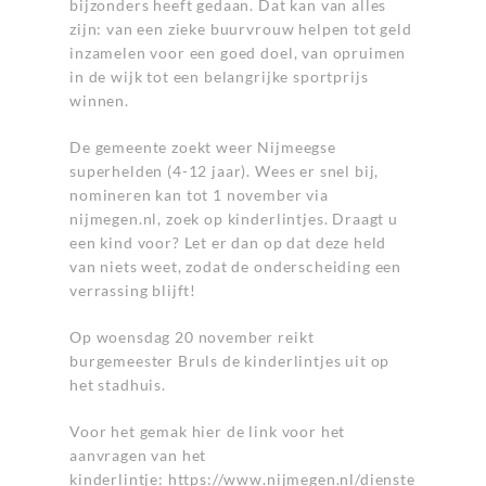
bijzonders heeft gedaan. Dat kan van alles
zijn: van een zieke buurvrouw helpen tot geld
inzamelen voor een goed doel, van opruimen
in de wijk tot een belangrijke sportprijs
winnen.
De gemeente zoekt weer Nijmeegse
superhelden (4-12 jaar). Wees er snel bij,
nomineren kan tot 1 november via
nijmegen.nl, zoek op kinderlintjes. Draagt u
een kind voor? Let er dan op dat deze held
van niets weet, zodat de onderscheiding een
verrassing blijft!
Op woensdag 20 november reikt
burgemeester Bruls de kinderlintjes uit op
het stadhuis.
Voor het gemak hier de link voor het
aanvragen van het
kinderlintje:
https://www.nijmegen.nl/dienste