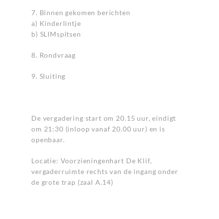
7. Binnen gekomen berichten
a) Kinderlintje
b) SLIMspitsen
8. Rondvraag
9. Sluiting
De vergadering start om 20.15 uur, eindigt
om 21:30 (inloop vanaf 20.00 uur) en is
openbaar.
Locatie: Voorzieningenhart De Klif,
vergaderruimte rechts van de ingang onder
de grote trap (zaal A.14)