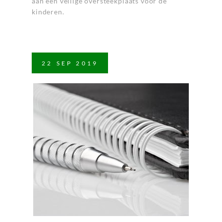
aan een veilige oversteekplaats voor de
kinderen.
22
SEP
2019