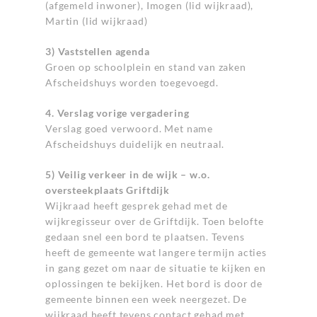
(afgemeld inwoner), Imogen (lid wijkraad),
Martin (lid wijkraad)
3) Vaststellen agenda
Groen op schoolplein en stand van zaken
Afscheidshuys worden toegevoegd.
4. Verslag vorige vergadering
Verslag goed verwoord. Met name
Afscheidshuys duidelijk en neutraal.
5) Veilig verkeer in de wijk – w.o.
oversteekplaats Griftdijk
Wijkraad heeft gesprek gehad met de
wijkregisseur over de Griftdijk. Toen belofte
gedaan snel een bord te plaatsen. Tevens
heeft de gemeente wat langere termijn acties
in gang gezet om naar de situatie te kijken en
oplossingen te bekijken. Het bord is door de
gemeente binnen een week neergezet. De
wijkraad heeft tevens contact gehad met