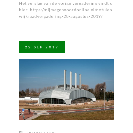
Het verslag van de vorige vergadering vindt u
hier:
https://nijmegennoordonline.nl/notulen-
wijkraadvergadering-28-augustus-2019/
22
SEP
2019
WIJKNIEUWS