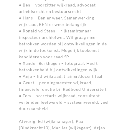
● Ben – voorzitter wijkraad, advocaat
arbeidsrecht en bestuursrecht
● Hans – Ben er weer. Samenwerking
wijkraad, BEN er weer belangrijk
● Ronald vd Steen – rijksambtenaar
inspecteur archiefwet. Wil graag meer
betrokken worden bij ontwikkelingen in de
wijk in de toekomst. Mogelijk toekomst
kandideren voor raad SP
● Xander Berkhagen – fotograaf. Heeft
betrokkenheid bij ontwikkelingen wijk
● Anja – lid wijkraad, trainer/docent taal
● Geurt – penningmeester wijkraad,
financiële functie bij Radboud Universiteit
● Tom – secretaris wijkraad, consultant
verbinden leefwereld – systeemwereld, veel
duurzaamheid
Afwezig: Ed (wijkmanager), Paul
(Bindkracht10), Marlies (wijkagent), Arjan