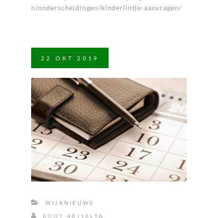
n/onderscheidingen/kinderlintje-aanvragen/
22
OKT
2019
WIJKNIEUWS
ROOT_4BJ16L9A