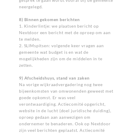
gesprek te gaan wordt vooraf bij de gemeente
neergelegd.
8) Binnen gekomen berichten
1. Kinderlintje: we plaatsen bericht op
Nextdoor een bericht met de oproep om aan
te melden.
2. SLIMspitsen: volgende keer vragen aan
gemeente wat budget is en wat de
mogelijkheden zijn om de middelen in te
zetten.
9) Afscheidshuys, stand van zaken
Na vorige wijkraadvergadering nog twee
bijeenkomsten van omwonenden geweest met
goede opkomst. Er was veel
verontwaardiging. Actiecomité opgericht,
website in de lucht (doel juridische duiding),
oproep gedaan aan aanwezigen om
ondernemer te benaderen. Ook op Nextdoor
zijn veel berichten geplaatst. Actiecomité