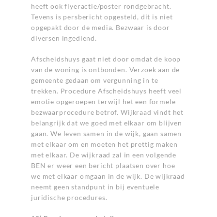
heeft ook flyeractie/poster rondgebracht.
Tevens is persbericht opgesteld, dit is niet
opgepakt door de media. Bezwaar is door
diversen ingediend.
Afscheidshuys gaat niet door omdat de koop
van de woning is ontbonden. Verzoek aan de
gemeente gedaan om vergunning in te
trekken. Procedure Afscheidshuys heeft veel
emotie opgeroepen terwijl het een formele
bezwaarprocedure betrof. Wijkraad vindt het
belangrijk dat we goed met elkaar om blijven
gaan. We leven samen in de wijk, gaan samen
met elkaar om en moeten het prettig maken
met elkaar. De wijkraad zal in een volgende
BEN er weer een bericht plaatsen over hoe
we met elkaar omgaan in de wijk. De wijkraad
neemt geen standpunt in bij eventuele
juridische procedures.