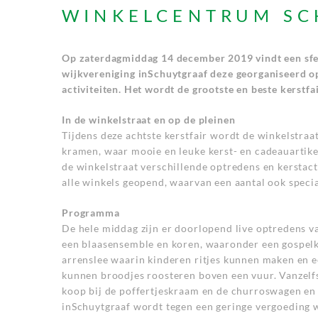
WINKELCENTRUM SC
Op zaterdagmiddag 14 december 2019 vindt een sfeer
wijkvereniging inSchuytgraaf deze georganiseerd op
activiteiten. Het wordt de grootste en beste kerstfai
In de winkelstraat en op de pleinen
Tijdens deze achtste kerstfair wordt de winkelstra
kramen, waar mooie en leuke kerst- en cadeauartike
de winkelstraat verschillende optredens en kerstacti
alle winkels geopend, waarvan een aantal ook speci
Programma
De hele middag zijn er doorlopend live optredens va
een blaasensemble en koren, waaronder een gospelkoo
arrenslee waarin kinderen ritjes kunnen maken en 
kunnen broodjes roosteren boven een vuur. Vanzelfs
koop bij de poffertjeskraam en de churroswagen en 
inSchuytgraaf wordt tegen een geringe vergoeding