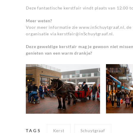
Deze fantastische kerstfair vindt plaats van 12.00 
Meer weten?
Voor meer informatie zie
www.inSchuytgraaf.nl
, de
organisatie via
kerstfair@inSchuytgraaf.nl
.
Deze geweldige kerstfair mag je gewoon niet misse
genieten van een warm drankje?
TAGS
Kerst
Schuytgraaf