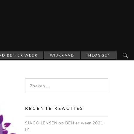
AD BEN ER WEER
WIJKRAAD
INLOGGEN
Zoeken naar:
RECENTE REACTIES
SJACO LENSEN
op
BEN er weer 2021-
01