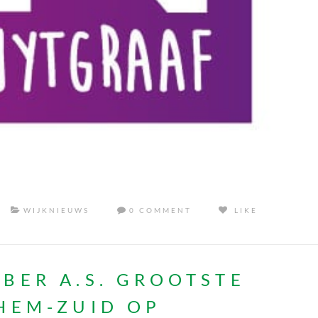
WIJKNIEUWS
0 COMMENT
LIKE
BER A.S. GROOTSTE
HEM-ZUID OP