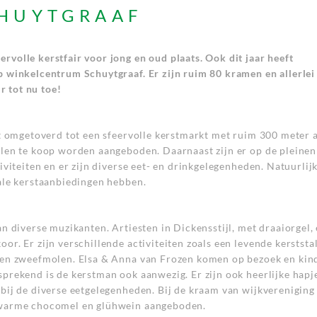
HUYTGRAAF
volle kerstfair voor jong en oud plaats. Ook dit jaar heeft
 winkelcentrum Schuytgraaf. Er zijn ruim 80 kramen en allerlei
r tot nu toe!
at omgetoverd tot een sfeervolle kerstmarkt met ruim 300 meter 
len te koop worden aangeboden. Daarnaast zijn er op de pleinen
viteiten en er zijn diverse eet- en drinkgelegenheden. Natuurlijk
ale kerstaanbiedingen hebben.
n diverse muzikanten. Artiesten in Dickensstijl, met draaiorgel,
r. Er zijn verschillende activiteiten zoals een levende kerststal
een zweefmolen. Elsa & Anna van Frozen komen op bezoek en kin
prekend is de kerstman ook aanwezig. Er zijn ook heerlijke hapje
bij de diverse eetgelegenheden. Bij de kraam van wijkvereniging
 warme chocomel en glühwein aangeboden.