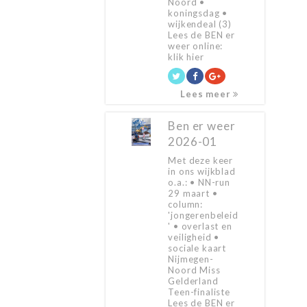
Noord •
koningsdag •
wijkendeal (3)
Lees de BEN er
weer online:
klik hier
Lees meer
Ben er weer
2026-01
Met deze keer
in ons wijkblad
o.a.: • NN-run
29 maart •
column:
'jongerenbeleid
' • overlast en
veiligheid •
sociale kaart
Nijmegen-
Noord Miss
Gelderland
Teen-finaliste
Lees de BEN er