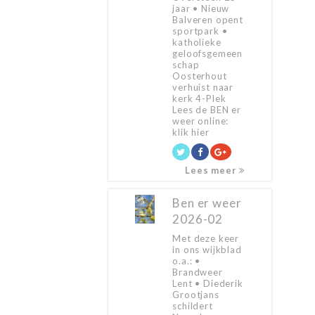
jaar • Nieuw
Balveren opent
sportpark •
katholieke
geloofsgemeen
schap
Oosterhout
verhuist naar
kerk 4-Plek
Lees de BEN er
weer online:
klik hier
Lees meer
Ben er weer
2026-02
Met deze keer
in ons wijkblad
o.a.: •
Brandweer
Lent • Diederik
Grootjans
schildert