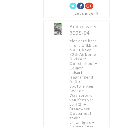
Lees meer
Ben er weer
2025-04
Met deze keer
in ons wijkblad
o.a.: • Koor
82th Airborne
Divisie in
Ooosterhout •
Column
huisarts:
laaghangend
fruit •
Spotprenten
over de
Waalsprong
van Kees van
Lent(2) •
Brandweer
Oosterhout
zoekt
vrijwilligers •