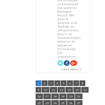
verschillende
onderwerpen
die spelen in
Nijmegen
Noord. We
gaan in
gesprek over
Verkeer en
Infrastructuur,
Sport- en
Ontmoetingspl
ekken in de
wijken en
Participatie.
Dit
organiseren...
Lees meer
1
2
3
4
5
6
7
8
9
10
11
12
13
14
15
16
17
18
19
20
21
22
23
24
25
26
27