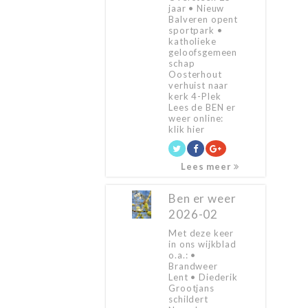
jaar • Nieuw
Balveren opent
sportpark •
katholieke
geloofsgemeen
schap
Oosterhout
verhuist naar
kerk 4-Plek
Lees de BEN er
weer online:
klik hier
Lees meer
Ben er weer
2026-02
Met deze keer
in ons wijkblad
o.a.: •
Brandweer
Lent • Diederik
Grootjans
schildert