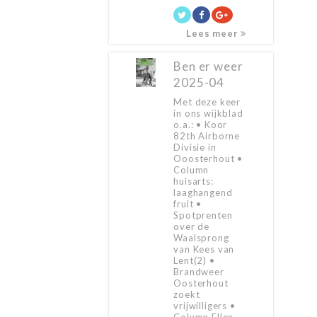
Lees meer
Ben er weer
2025-04
Met deze keer
in ons wijkblad
o.a.: • Koor
82th Airborne
Divisie in
Ooosterhout •
Column
huisarts:
laaghangend
fruit •
Spotprenten
over de
Waalsprong
van Kees van
Lent(2) •
Brandweer
Oosterhout
zoekt
vrijwilligers •