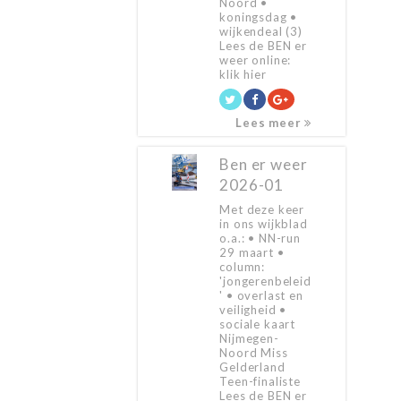
Noord •
koningsdag •
wijkendeal (3)
Lees de BEN er
weer online:
klik hier
Lees meer
Ben er weer
2026-01
Met deze keer
in ons wijkblad
o.a.: • NN-run
29 maart •
column:
'jongerenbeleid
' • overlast en
veiligheid •
sociale kaart
Nijmegen-
Noord Miss
Gelderland
Teen-finaliste
Lees de BEN er