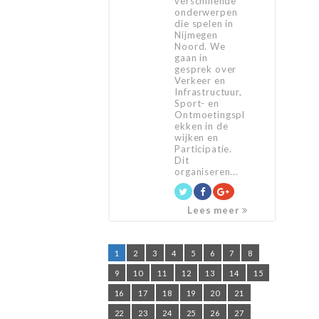
verschillende
onderwerpen
die spelen in
Nijmegen
Noord. We
gaan in
gesprek over
Verkeer en
Infrastructuur,
Sport- en
Ontmoetingspl
ekken in de
wijken en
Participatie.
Dit
organiseren...
Lees meer
1
2
3
4
5
6
7
8
9
10
11
12
13
14
15
16
17
18
19
20
21
22
23
24
25
26
27