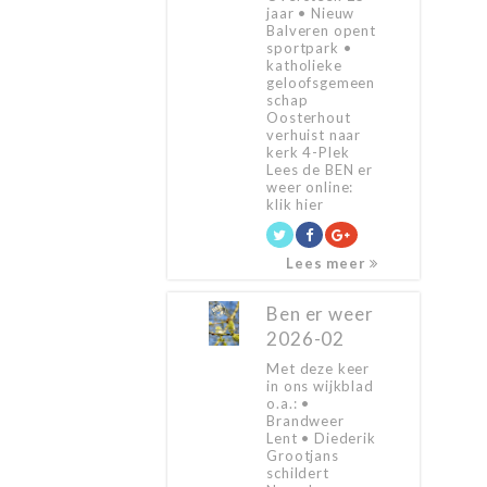
jaar • Nieuw
Balveren opent
sportpark •
katholieke
geloofsgemeen
schap
Oosterhout
verhuist naar
kerk 4-Plek
Lees de BEN er
weer online:
klik hier
Lees meer
Ben er weer
2026-02
Met deze keer
in ons wijkblad
o.a.: •
Brandweer
Lent • Diederik
Grootjans
schildert