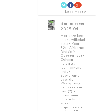
Lees meer
Ben er weer
2025-04
Met deze keer
in ons wijkblad
o.a.: • Koor
82th Airborne
Divisie in
Ooosterhout •
Column
huisarts:
laaghangend
fruit •
Spotprenten
over de
Waalsprong
van Kees van
Lent(2) •
Brandweer
Oosterhout
zoekt
vrijwilligers •