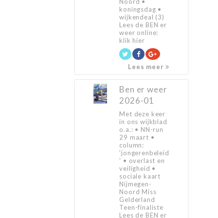
Noord •
koningsdag •
wijkendeal (3)
Lees de BEN er
weer online:
klik hier
Lees meer
Ben er weer
2026-01
Met deze keer
in ons wijkblad
o.a.: • NN-run
29 maart •
column:
'jongerenbeleid
' • overlast en
veiligheid •
sociale kaart
Nijmegen-
Noord Miss
Gelderland
Teen-finaliste
Lees de BEN er