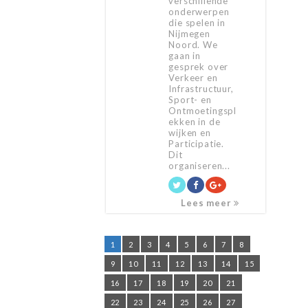
verschillende
onderwerpen
die spelen in
Nijmegen
Noord. We
gaan in
gesprek over
Verkeer en
Infrastructuur,
Sport- en
Ontmoetingspl
ekken in de
wijken en
Participatie.
Dit
organiseren...
Lees meer
1
2
3
4
5
6
7
8
9
10
11
12
13
14
15
16
17
18
19
20
21
22
23
24
25
26
27