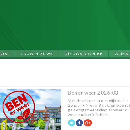
NDA
JOUW NIEUWS
NIEUWS ARCHIEF
WIJKB
Ben er weer 2026-03
Met deze keer in ons wijkblad 
25 jaar • Nieuw Balveren opent 
geloofsgemeenschap Oosterhout 
weer online: klik hier