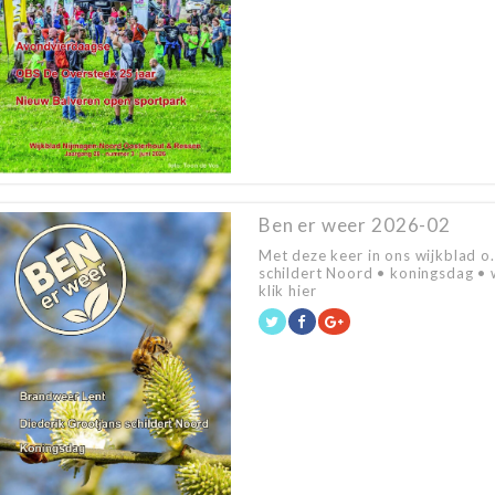
Ben er weer 2026-02
Met deze keer in ons wijkblad o
schildert Noord • koningsdag • w
klik hier