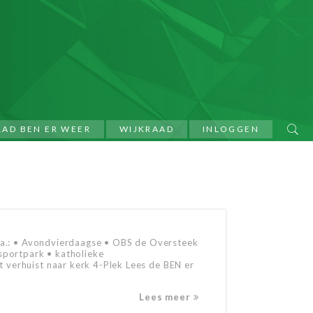
LAD BEN ER WEER
WIJKRAAD
INLOGGEN
o.a.: • Avondvierdaagse • OBS de Oversteek
sportpark • katholieke
verhuist naar kerk 4-Plek Lees de BEN er
Lees meer