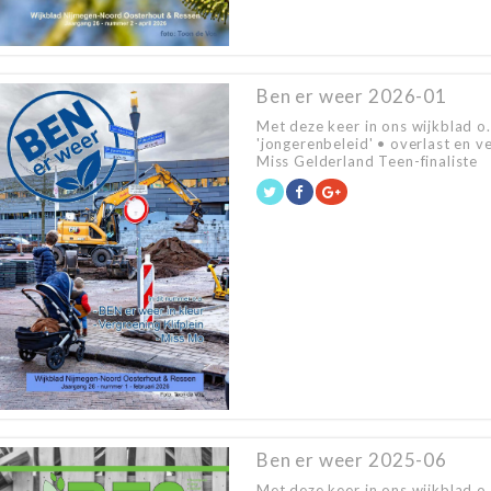
Ben er weer 2026-01
Met deze keer in ons wijkblad o
'jongerenbeleid' • overlast en v
Miss Gelderland Teen-finaliste L
Ben er weer 2025-06
Met deze keer in ons wijkblad o.