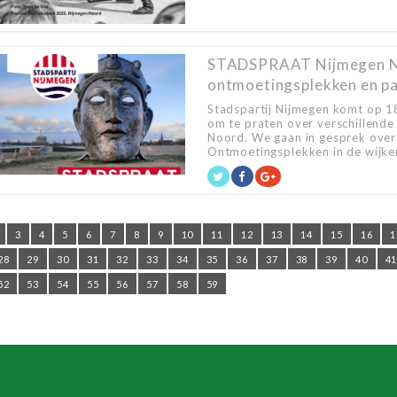
STADSPRAAT Nijmegen No
ontmoetingsplekken en pa
Stadspartij Nijmegen komt op 
om te praten over verschillende
Noord. We gaan in gesprek over 
Ontmoetingsplekken in de wijken 
3
4
5
6
7
8
9
10
11
12
13
14
15
16
1
28
29
30
31
32
33
34
35
36
37
38
39
40
4
52
53
54
55
56
57
58
59