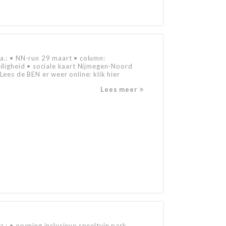
.a.: • NN-run 29 maart • column:
eiligheid • sociale kaart Nijmegen-Noord
ees de BEN er weer online: klik hier
Lees meer
a.: • opening inclusieve speeltuin park