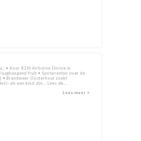
a.: • Koor 82th Airborne Divisie in
 laaghangend fruit • Spotprenten over de
2) • Brandweer Oosterhout zoekt
lz: als een kind zijn... Lees de...
Lees meer