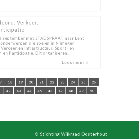
ord: Verkeer,
rticipatie
18 september met STADSPRAAT naar Lent
 onderwerpen die spelen in Nijmegen
Verkeer en Infrastructuur, Sport- en
en Participatie. Dit organiseren...
Lees meer
7
18
19
20
21
22
23
24
25
26
1
42
43
44
45
46
47
48
49
50
© Stichting Wijkraad Oosterhout